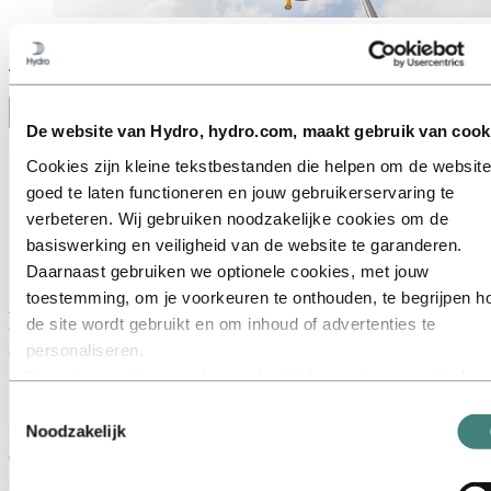
Stories
by
Hydro
Toggle menu visibility
De website van Hydro, hydro.com, maakt gebruik van cook
Alles
Cookies zijn kleine tekstbestanden die helpen om de website
Aluminium in gebruik
goed te laten functioneren en jouw gebruikerservaring te
Innovatie en technologie
Duurzaamheid
verbeteren. Wij gebruiken noodzakelijke cookies om de
Medewerkers en carrières
basiswerking en veiligheid van de website te garanderen.
Recycling
Daarnaast gebruiken we optionele cookies, met jouw
Energy
toestemming, om je voorkeuren te onthouden, te begrijpen h
Esthetiek en verlichting gecombineerd in
de site wordt gebruikt en om inhoud of advertenties te
een speciale lichtmast
personaliseren.
Sommige cookies worden geplaatst door externe aanbieders
11 mei 2020
van tools die wij gebruiken voor beveiliging, analyse of
Toestemmingsselectie
advertenties. Deze derden kunnen informatie die zij via jouw
Noodzakelijk
Een lichtmast op het Havenplein trekt zowel overdag als 's nachts de
aandacht.
gebruik van onze website verzamelen, combineren met ande
informatie die je aan hen hebt verstrekt of die zij hebben