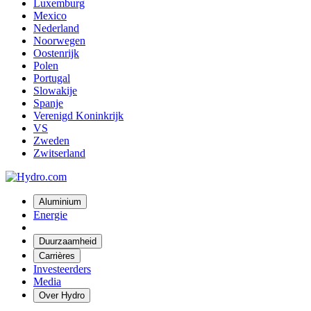
Luxemburg
Mexico
Nederland
Noorwegen
Oostenrijk
Polen
Portugal
Slowakije
Spanje
Verenigd Koninkrijk
VS
Zweden
Zwitserland
Aluminium
Energie
Duurzaamheid
Carrières
Investeerders
Media
Over Hydro