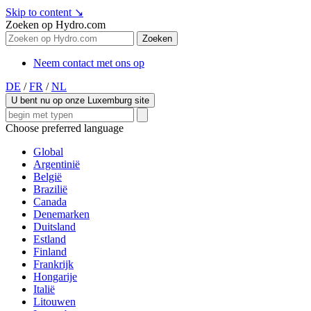
Skip to content
↘
Zoeken op Hydro.com
Zoeken
Neem contact met ons op
DE
/
FR
/
NL
U bent nu op onze Luxemburg site
Choose preferred language
Global
Argentinië
België
Brazilië
Canada
Denemarken
Duitsland
Estland
Finland
Frankrijk
Hongarije
Italië
Litouwen