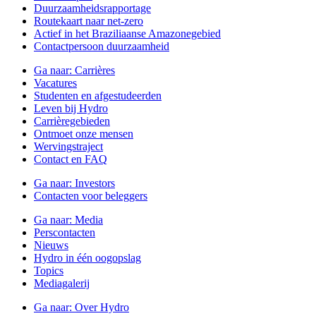
Duurzaamheidsrapportage
Routekaart naar net-zero
Actief in het Braziliaanse Amazonegebied
Contactpersoon duurzaamheid
Ga naar:
Carrières
Vacatures
Studenten en afgestudeerden
Leven bij Hydro
Carrièregebieden
Ontmoet onze mensen
Wervingstraject
Contact en FAQ
Ga naar:
Investors
Contacten voor beleggers
Ga naar:
Media
Perscontacten
Nieuws
Hydro in één oogopslag
Topics
Mediagalerij
Ga naar:
Over Hydro