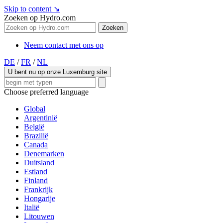
Skip to content
↘
Zoeken op Hydro.com
Zoeken
Neem contact met ons op
DE
/
FR
/
NL
U bent nu op onze Luxemburg site
Choose preferred language
Global
Argentinië
België
Brazilië
Canada
Denemarken
Duitsland
Estland
Finland
Frankrijk
Hongarije
Italië
Litouwen