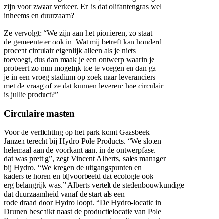
zijn voor zwaar verkeer. En is dat olifantengras wel
inheems en duurzaam?
Ze vervolgt: “We zijn aan het pionieren, zo staat
de gemeente er ook in. Wat mij betreft kan honderd
procent circulair eigenlijk alleen als je niets
toevoegt, dus dan maak je een ontwerp waarin je
probeert zo min mogelijk toe te voegen en dan ga
je in een vroeg stadium op zoek naar leveranciers
met de vraag of ze dat kunnen leveren: hoe circulair
is jullie product?”
Circulaire masten
Voor de verlichting op het park komt Gaasbeek
Janzen terecht bij Hydro Pole Products. “We sloten
helemaal aan de voorkant aan, in de ontwerpfase,
dat was prettig”, zegt Vincent Alberts, sales manager
bij Hydro. “We kregen de uitgangspunten en
kaders te horen en bijvoorbeeld dat ecologie ook
erg belangrijk was.” Alberts vertelt de stedenbouwkundige
dat duurzaamheid vanaf de start als een
rode draad door Hydro loopt. “De Hydro-locatie in
Drunen beschikt naast de productielocatie van Pole