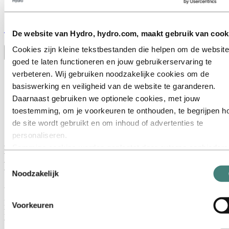
Stories
by
Hydro
De website van Hydro, hydro.com, maakt gebruik van cook
Cookies zijn kleine tekstbestanden die helpen om de website
Toggle menu visibility
goed te laten functioneren en jouw gebruikerservaring te
Alles
verbeteren. Wij gebruiken noodzakelijke cookies om de
Aluminium in gebruik
basiswerking en veiligheid van de website te garanderen.
Innovatie en technologie
Daarnaast gebruiken we optionele cookies, met jouw
Duurzaamheid
Medewerkers en carrières
toestemming, om je voorkeuren te onthouden, te begrijpen h
Recycling
de site wordt gebruikt en om inhoud of advertenties te
Energy
personaliseren.
Sommige cookies worden geplaatst door externe aanbieders
Hoe krijg je een bedrijvenpark honderd
van tools die wij gebruiken voor beveiliging, analyse of
procent circulair?
Toestemmingsselectie
advertenties. Deze derden kunnen informatie die zij via jouw
Noodzakelijk
gebruik van onze website verzamelen, combineren met ande
21 juni 2023
informatie die je aan hen hebt verstrekt of die zij hebben
Hoewel bedrijventerreinen vaak aan de rand van de stad liggen, zijn
Voorkeuren
verzameld via jouw gebruik van hun diensten. De derde partij
het plekken waar inwoners veel tijd doorbrengen. Dat geldt ook
wordt vermeld als verantwoordelijke voor een third‑party coo
voor Ambachtsezoom in Hendrik-Ido-Ambacht. De gemeente heeft