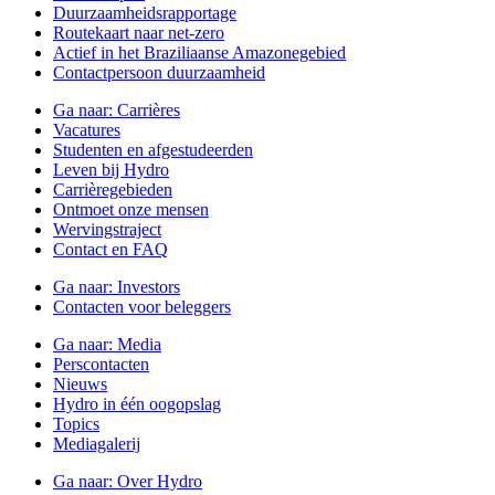
Duurzaamheidsrapportage
Routekaart naar net-zero
Actief in het Braziliaanse Amazonegebied
Contactpersoon duurzaamheid
Ga naar:
Carrières
Vacatures
Studenten en afgestudeerden
Leven bij Hydro
Carrièregebieden
Ontmoet onze mensen
Wervingstraject
Contact en FAQ
Ga naar:
Investors
Contacten voor beleggers
Ga naar:
Media
Perscontacten
Nieuws
Hydro in één oogopslag
Topics
Mediagalerij
Ga naar:
Over Hydro