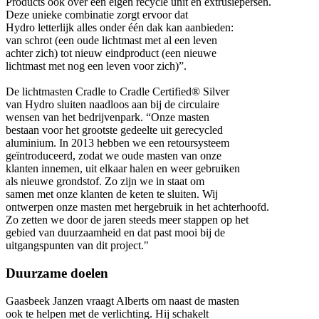
Products ook over een eigen recycle unit en extrusiepersen.
Deze unieke combinatie zorgt ervoor dat
Hydro letterlijk alles onder één dak kan aanbieden:
van schrot (een oude lichtmast met al een leven
achter zich) tot nieuw eindproduct (een nieuwe
lichtmast met nog een leven voor zich)”.
De lichtmasten Cradle to Cradle Certified® Silver
van Hydro sluiten naadloos aan bij de circulaire
wensen van het bedrijvenpark. “Onze masten
bestaan voor het grootste gedeelte uit gerecycled
aluminium. In 2013 hebben we een retoursysteem
geïntroduceerd, zodat we oude masten van onze
klanten innemen, uit elkaar halen en weer gebruiken
als nieuwe grondstof. Zo zijn we in staat om
samen met onze klanten de keten te sluiten. Wij
ontwerpen onze masten met hergebruik in het achterhoofd.
Zo zetten we door de jaren steeds meer stappen op het
gebied van duurzaamheid en dat past mooi bij de
uitgangspunten van dit project."
Duurzame doelen
Gaasbeek Janzen vraagt Alberts om naast de masten
ook te helpen met de verlichting. Hij schakelt