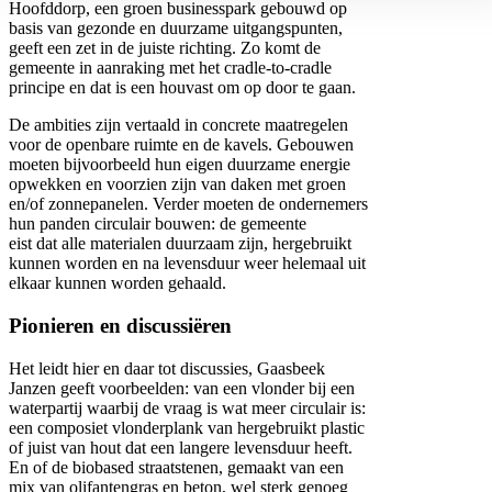
Hoofddorp, een groen businesspark gebouwd op
basis van gezonde en duurzame uitgangspunten,
geeft een zet in de juiste richting. Zo komt de
gemeente in aanraking met het cradle-to-cradle
principe en dat is een houvast om op door te gaan.
De ambities zijn vertaald in concrete maatregelen
voor de openbare ruimte en de kavels. Gebouwen
moeten bijvoorbeeld hun eigen duurzame energie
opwekken en voorzien zijn van daken met groen
en/of zonnepanelen. Verder moeten de ondernemers
hun panden circulair bouwen: de gemeente
eist dat alle materialen duurzaam zijn, hergebruikt
kunnen worden en na levensduur weer helemaal uit
elkaar kunnen worden gehaald.
Pionieren en discussiëren
Het leidt hier en daar tot discussies, Gaasbeek
Janzen geeft voorbeelden: van een vlonder bij een
waterpartij waarbij de vraag is wat meer circulair is:
een composiet vlonderplank van hergebruikt plastic
of juist van hout dat een langere levensduur heeft.
En of de biobased straatstenen, gemaakt van een
mix van olifantengras en beton, wel sterk genoeg