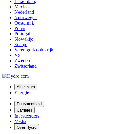
Luxemburg
Mexico
Nederland
Noorwegen
Oostenrijk
Polen
Portugal
Slowakije
Spanje
Verenigd Koninkrijk
VS
Zweden
Zwitserland
Aluminium
Energie
Duurzaamheid
Carrières
Investeerders
Media
Over Hydro