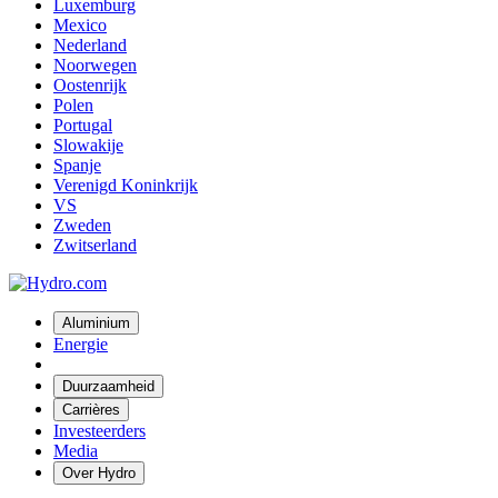
Luxemburg
Mexico
Nederland
Noorwegen
Oostenrijk
Polen
Portugal
Slowakije
Spanje
Verenigd Koninkrijk
VS
Zweden
Zwitserland
Aluminium
Energie
Duurzaamheid
Carrières
Investeerders
Media
Over Hydro