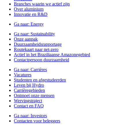
Branches waarin we actief zijn
Over aluminium
Innovatie en R&D
Ga naar:
Energy
Ga naar:
Sustainability
Onze aanpak
Duurzaamheidsrapportage
Routekaart naar net-zero
Actief in het Braziliaanse Amazonegebied
Contactpersoon duurzaamheid
Ga naar:
Carrières
Vacatures
Studenten en afgestudeerden
Leven bij Hydro
Carrièregebieden
Ontmoet onze mensen
Wervingstraject
Contact en FAQ
Ga naar:
Investors
Contacten voor beleggers