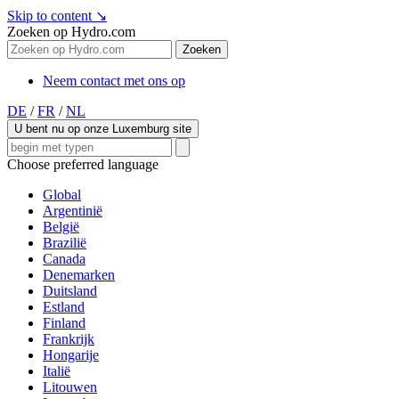
Skip to content
↘
Zoeken op Hydro.com
Zoeken
Neem contact met ons op
DE
/
FR
/
NL
U bent nu op onze Luxemburg site
Choose preferred language
Global
Argentinië
België
Brazilië
Canada
Denemarken
Duitsland
Estland
Finland
Frankrijk
Hongarije
Italië
Litouwen