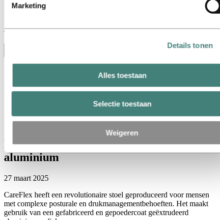
Marketing
Stories
by
Hydro
Details tonen
Toggle menu visibility
Alles
Alles toestaan
Aluminium in gebruik
Innovatie en technologie
Duurzaamheid
Selectie toestaan
Medewerkers en carrières
Recycling
Energy
Weigeren
Nieuwe stoel voor speciale behoeften, met
aluminium
27 maart 2025
CareFlex heeft een revolutionaire stoel geproduceerd voor mensen
met complexe posturale en drukmanagementbehoeften. Het maakt
gebruik van een gefabriceerd en gepoedercoat geëxtrudeerd