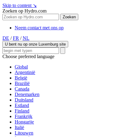
Skip to content
↘
Zoeken op Hydro.com
Zoeken
Neem contact met ons op
DE
/
FR
/
NL
U bent nu op onze Luxemburg site
Choose preferred language
Global
Argentinië
België
Brazilië
Canada
Denemarken
Duitsland
Estland
Finland
Frankrijk
Hongarije
Italië
Litouwen