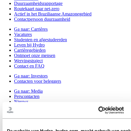
Duurzaamheidsrapportage
Routekaart naar net-zero
Actief in het Braziliaanse Amazonegebied
Contactpersoon duurzaamheid
Ga naar:
Carrières
Vacatures
Studenten en afgestudeerden
Leven bij Hydro
Carrièregebieden
Ontmoet onze mensen
Wervingstraject
Contact en FAQ
Ga naar:
Investors
Contacten voor beleggers
Ga naar:
Media
Perscontacten
Nieuws
Hydro in één oogopslag
Topics
Mediagalerij
Ga naar:
Over Hydro
De website van Hydro, hydro.com, maakt gebruik van cook