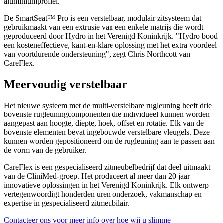
aluminiumprofiel.
De SmartSeat™ Pro is een verstelbaar, modulair zitsysteem dat
gebruikmaakt van een extrusie van een enkele matrijs die wordt
geproduceerd door Hydro in het Verenigd Koninkrijk. "Hydro bood
een kosteneffectieve, kant-en-klare oplossing met het extra voordeel
van voortdurende ondersteuning", zegt Chris Northcott van
CareFlex.
Meervoudig verstelbaar
Het nieuwe systeem met de multi-verstelbare rugleuning heeft drie
bovenste rugleuningcomponenten die individueel kunnen worden
aangepast aan hoogte, diepte, hoek, offset en rotatie. Elk van de
bovenste elementen bevat ingebouwde verstelbare vleugels. Deze
kunnen worden gepositioneerd om de rugleuning aan te passen aan
de vorm van de gebruiker.
CareFlex is een gespecialiseerd zitmeubelbedrijf dat deel uitmaakt
van de CliniMed-groep. Het produceert al meer dan 20 jaar
innovatieve oplossingen in het Verenigd Koninkrijk. Elk ontwerp
vertegenwoordigt honderden uren onderzoek, vakmanschap en
expertise in gespecialiseerd zitmeubilair.
Contacteer ons voor meer info over hoe wij u slimme