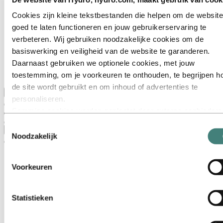
Dit is Hydro
Belangrijke sectoren
Cookies zijn kleine tekstbestanden die helpen om de website
Ons doel en onze kernwaarden
goed te laten functioneren en jouw gebruikerservaring te
Onze strategie
Nederland
verbeteren. Wij gebruiken noodzakelijke cookies om de
België
basiswerking en veiligheid van de website te garanderen.
Luxemburg
Daarnaast gebruiken we optionele cookies, met jouw
Inkoop
Verhalen van Hydro
toestemming, om je voorkeuren te onthouden, te begrijpen h
de site wordt gebruikt en om inhoud of advertenties te
Terug naar hoofdmenu
personaliseren.
Sommige cookies worden geplaatst door externe aanbieders
van tools die wij gebruiken voor beveiliging, analyse of
Toestemmingsselectie
Sluiten
advertenties. Deze derden kunnen informatie die zij via jouw
Noodzakelijk
gebruik van onze website verzamelen, combineren met ande
informatie die je aan hen hebt verstrekt of die zij hebben
Voorkeuren
verzameld via jouw gebruik van hun diensten. De derde partij
wordt vermeld als verantwoordelijke voor een third‑party coo
is de Verwerkingsverantwoordelijke voor de persoonsgegev
Statistieken
die door hun respectieve cookies worden verzameld. In de lij
hieronder kun je zien welke derden dit zijn.