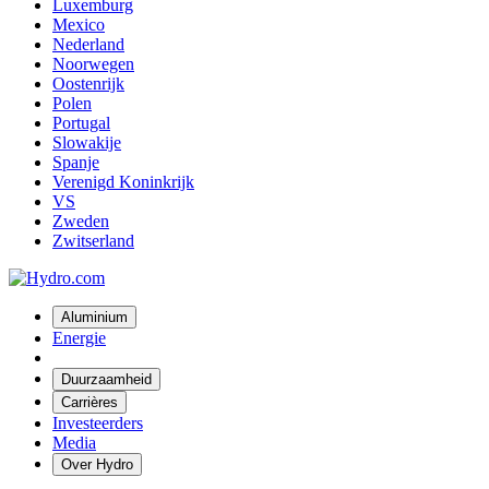
Luxemburg
Mexico
Nederland
Noorwegen
Oostenrijk
Polen
Portugal
Slowakije
Spanje
Verenigd Koninkrijk
VS
Zweden
Zwitserland
Aluminium
Energie
Duurzaamheid
Carrières
Investeerders
Media
Over Hydro