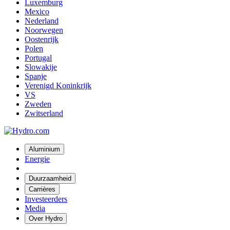
Luxemburg
Mexico
Nederland
Noorwegen
Oostenrijk
Polen
Portugal
Slowakije
Spanje
Verenigd Koninkrijk
VS
Zweden
Zwitserland
Aluminium
Energie
Duurzaamheid
Carrières
Investeerders
Media
Over Hydro