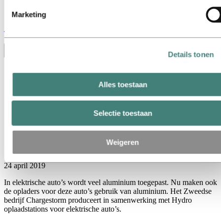
hieronder kun je zien welke derden dit zijn.
Marketing
Stories
by
Hydro
Toggle menu visibility
Details tonen
Alles
Aluminium in gebruik
Alles toestaan
Innovatie en technologie
Duurzaamheid
Medewerkers en carrières
Selectie toestaan
Recycling
Energy
Weigeren
Opladen met aluminium
24 april 2019
In elektrische auto’s wordt veel aluminium toegepast. Nu maken ook
de opladers voor deze auto’s gebruik van aluminium. Het Zweedse
bedrijf Chargestorm produceert in samenwerking met Hydro
oplaadstations voor elektrische auto’s.