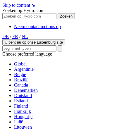
Skip to content
↘
Zoeken op Hydro.com
Zoeken
Neem contact met ons op
DE
/
FR
/
NL
U bent nu op onze Luxemburg site
Choose preferred language
Global
Argentinië
België
Brazilië
Canada
Denemarken
Duitsland
Estland
Finland
Frankrijk
Hongarije
Italië
Litouwen