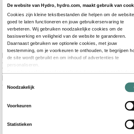
Dit is Hydro
De website van Hydro, hydro.com, maakt gebruik van cook
Belangrijke sectoren
Ons doel en onze kernwaarden
Cookies zijn kleine tekstbestanden die helpen om de website
Onze strategie
goed te laten functioneren en jouw gebruikerservaring te
Nederland
België
verbeteren. Wij gebruiken noodzakelijke cookies om de
Luxemburg
basiswerking en veiligheid van de website te garanderen.
Inkoop
Daarnaast gebruiken we optionele cookies, met jouw
Verhalen van Hydro
toestemming, om je voorkeuren te onthouden, te begrijpen h
Terug naar hoofdmenu
de site wordt gebruikt en om inhoud of advertenties te
personaliseren.
Sommige cookies worden geplaatst door externe aanbieders
Sluiten
van tools die wij gebruiken voor beveiliging, analyse of
Toestemmingsselectie
advertenties. Deze derden kunnen informatie die zij via jouw
Noodzakelijk
gebruik van onze website verzamelen, combineren met ande
informatie die je aan hen hebt verstrekt of die zij hebben
Voorkeuren
verzameld via jouw gebruik van hun diensten. De derde partij
wordt vermeld als verantwoordelijke voor een third‑party coo
is de Verwerkingsverantwoordelijke voor de persoonsgegev
Statistieken
die door hun respectieve cookies worden verzameld. In de lij