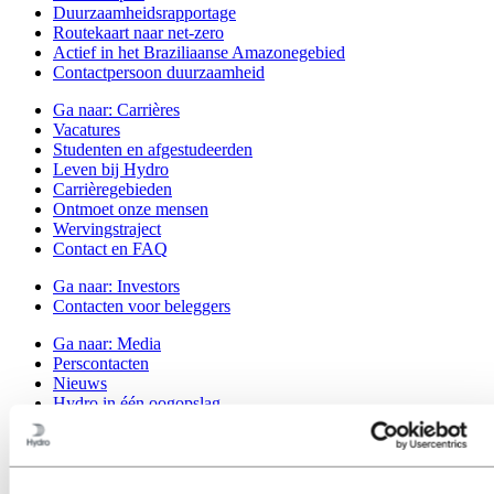
Duurzaamheidsrapportage
Routekaart naar net-zero
Actief in het Braziliaanse Amazonegebied
Contactpersoon duurzaamheid
Ga naar:
Carrières
Vacatures
Studenten en afgestudeerden
Leven bij Hydro
Carrièregebieden
Ontmoet onze mensen
Wervingstraject
Contact en FAQ
Ga naar:
Investors
Contacten voor beleggers
Ga naar:
Media
Perscontacten
Nieuws
Hydro in één oogopslag
Topics
Mediagalerij
Ga naar:
Over Hydro