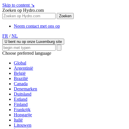
Skip to content
↘
Zoeken op Hydro.com
Zoeken
Neem contact met ons op
FR
/
NL
U bent nu op onze Luxemburg site
Choose preferred language
Global
Argentinië
België
Brazilië
Canada
Denemarken
Duitsland
Estland
Finland
Frankrijk
Hongarije
Italië
Litouwen