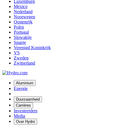
Luxemburg
Mexico
Nederland
Noorwegen
Oostenrijk
Polen
Portugal
Slowakije
Spanje
Verenigd Koninkrijk
VS
Zweden
Zwitserland
Aluminium
Energie
Duurzaamheid
Carrières
Investeerders
Media
Over Hydro