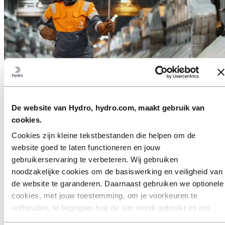
Over Hydro
Hydro is een toonaangevend aluminium- en hernieuwbare
energiebedrijf dat zaken doet en samenwerkingsverbanden opbouwt
De website van Hydro, hydro.com, maakt gebruik van
voor een duurzamere toekomst. We hebben 32.000 medewerkers op
cookies.
meer dan 140 locaties en in 40 landen.
Cookies zijn kleine tekstbestanden die helpen om de
Ga naar:
Aluminium
website goed te laten functioneren en jouw
Producten
gebruikerservaring te verbeteren. Wij gebruiken
Branches waarin we actief zijn
Over aluminium
noodzakelijke cookies om de basiswerking en veiligheid van
Innovatie en R&D
de website te garanderen. Daarnaast gebruiken we optionele
cookies, met jouw toestemming, om je voorkeuren te
Ga naar:
Energy
onthouden, te begrijpen hoe de site wordt gebruikt en om
Ga naar:
Sustainability
inhoud of advertenties te personaliseren.
Onze aanpak