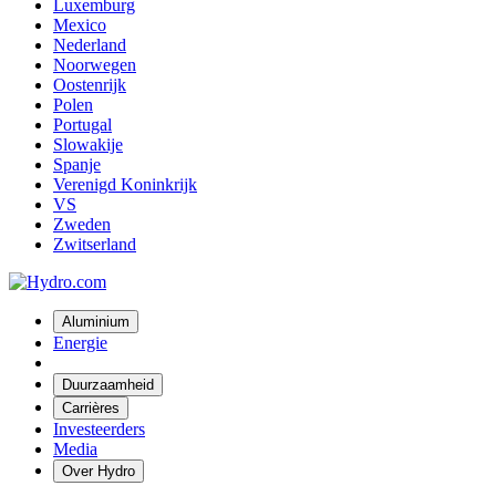
Luxemburg
Mexico
Nederland
Noorwegen
Oostenrijk
Polen
Portugal
Slowakije
Spanje
Verenigd Koninkrijk
VS
Zweden
Zwitserland
Aluminium
Energie
Duurzaamheid
Carrières
Investeerders
Media
Over Hydro