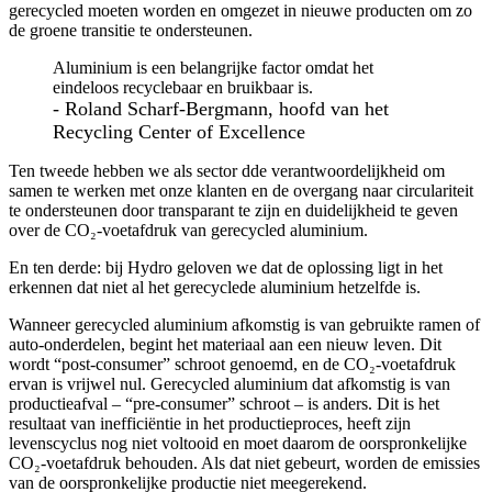
gerecycled moeten worden en omgezet in nieuwe producten om zo
de groene transitie te ondersteunen.
Aluminium is een belangrijke factor omdat het
eindeloos recyclebaar en bruikbaar is.
- Roland Scharf-Bergmann, hoofd van het
Recycling Center of Excellence
Ten tweede hebben we als sector dde verantwoordelijkheid om
samen te werken met onze klanten en de overgang naar circulariteit
te ondersteunen door transparant te zijn en duidelijkheid te geven
over de CO₂-voetafdruk van gerecycled aluminium.
En ten derde: bij Hydro geloven we dat de oplossing ligt in het
erkennen dat niet al het gerecyclede aluminium hetzelfde is.
Wanneer gerecycled aluminium afkomstig is van gebruikte ramen of
auto-onderdelen, begint het materiaal aan een nieuw leven. Dit
wordt “post-consumer” schroot genoemd, en de CO₂-voetafdruk
ervan is vrijwel nul. Gerecycled aluminium dat afkomstig is van
productieafval – “pre-consumer” schroot – is anders. Dit is het
resultaat van inefficiëntie in het productieproces, heeft zijn
levenscyclus nog niet voltooid en moet daarom de oorspronkelijke
CO₂-voetafdruk behouden. Als dat niet gebeurt, worden de emissies
van de oorspronkelijke productie niet meegerekend.