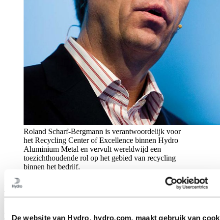
Roland Scharf-Bergmann is verantwoordelijk voor
het Recycling Center of Excellence binnen Hydro
Aluminium Metal en vervult wereldwijd een
toezichthoudende rol op het gebied van recycling
binnen het bedrijf.
De Europese industrie heeft het de afgelopen jaren zwaar te
verduren gehad. De COVID-19-pandemie verstoorde wereldwijde
toeleveringsketens, wat leidde tot tekorten aan veel strategische
grondstoffen die essentieel zijn voor het realiseren van de Europese
De website van Hydro, hydro.com, maakt gebruik van cook
Green Deal.