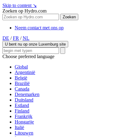
Skip to content
↘
Zoeken op Hydro.com
Zoeken
Neem contact met ons op
DE
/
FR
/
NL
U bent nu op onze Luxemburg site
Choose preferred language
Global
Argentinië
België
Brazilië
Canada
Denemarken
Duitsland
Estland
Finland
Frankrijk
Hongarije
Italië
Litouwen