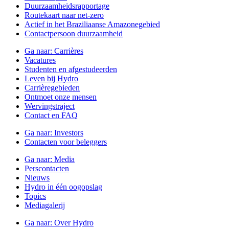
Duurzaamheidsrapportage
Routekaart naar net-zero
Actief in het Braziliaanse Amazonegebied
Contactpersoon duurzaamheid
Ga naar:
Carrières
Vacatures
Studenten en afgestudeerden
Leven bij Hydro
Carrièregebieden
Ontmoet onze mensen
Wervingstraject
Contact en FAQ
Ga naar:
Investors
Contacten voor beleggers
Ga naar:
Media
Perscontacten
Nieuws
Hydro in één oogopslag
Topics
Mediagalerij
Ga naar:
Over Hydro