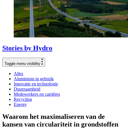
Stories
by
Hydro
Toggle menu visibility
Alles
Aluminium in gebruik
Innovatie en technologie
Duurzaamheid
Medewerkers en carrières
Recycling
Energy
Waarom het maximaliseren van de
kansen van circulariteit in grondstoffen