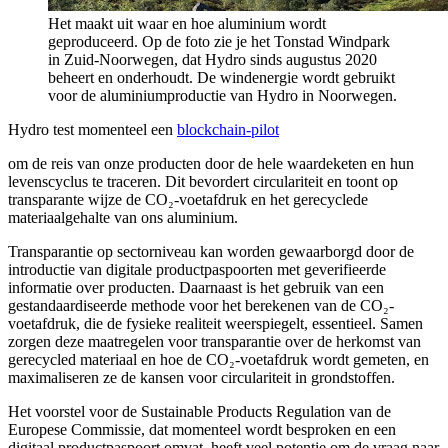
Het maakt uit waar en hoe aluminium wordt
geproduceerd. Op de foto zie je het Tonstad Windpark
in Zuid-Noorwegen, dat Hydro sinds augustus 2020
beheert en onderhoudt. De windenergie wordt gebruikt
voor de aluminiumproductie van Hydro in Noorwegen.
Hydro test momenteel een
blockchain-pilot
om de reis van onze producten door de hele waardeketen en hun
levenscyclus te traceren. Dit bevordert circulariteit en toont op
transparante wijze de CO₂-voetafdruk en het gerecyclede
materiaalgehalte van ons aluminium.
Transparantie op sectorniveau kan worden gewaarborgd door de
introductie van digitale productpaspoorten met geverifieerde
informatie over producten. Daarnaast is het gebruik van een
gestandaardiseerde methode voor het berekenen van de CO₂-
voetafdruk, die de fysieke realiteit weerspiegelt, essentieel. Samen
zorgen deze maatregelen voor transparantie over de herkomst van
gerecycled materiaal en hoe de CO₂-voetafdruk wordt gemeten, en
maximaliseren ze de kansen voor circulariteit in grondstoffen.
Het voorstel voor de Sustainable Products Regulation van de
Europese Commissie, dat momenteel wordt besproken en een
digitaal productpaspoort omvat, heeft veel potentie om de vraag naar