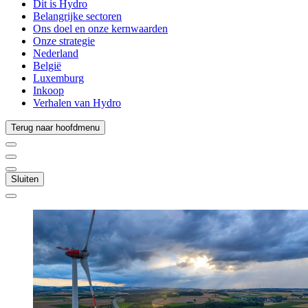
Dit is Hydro
Belangrijke sectoren
Ons doel en onze kernwaarden
Onze strategie
Nederland
België
Luxemburg
Inkoop
Verhalen van Hydro
Terug naar hoofdmenu
Sluiten