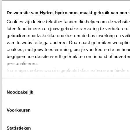
Ga naar:
Over Hydro
De website van Hydro, hydro.com, maakt gebruik van cook
Dit is Hydro
Belangrijke sectoren
Cookies zijn kleine tekstbestanden die helpen om de website
Ons doel en onze kernwaarden
laten functioneren en jouw gebruikerservaring te verbeteren. 
Onze strategie
gebruiken noodzakelijke cookies om de basiswerking en veil
Nederland
België
van de website te garanderen. Daarnaast gebruiken we optio
Luxemburg
cookies, met jouw toestemming, om je voorkeuren te onthou
Inkoop
begrijpen hoe de site wordt gebruikt en om inhoud of adverten
Verhalen van Hydro
personaliseren.
Terug naar hoofdmenu
Sommige cookies worden geplaatst door externe aanbieders
tools die wij gebruiken voor beveiliging, analyse of advertent
derden kunnen informatie die zij via jouw gebruik van onze w
Toestemmingsselectie
Sluiten
verzamelen, combineren met andere informatie die je aan he
Noodzakelijk
verstrekt of die zij hebben verzameld via jouw gebruik van h
Aluminium
diensten. De derde partij die wordt vermeld als verantwoordel
Producten
Voorkeuren
een third‑party cookie is de Verwerkingsverantwoordelijke v
Branches waarin we actief zijn
persoonsgegevens die door hun respectieve cookies worden
Automobiel
Bouw & constructie
verzameld. In de lijst hieronder kun je zien welke derden dit z
Statistieken