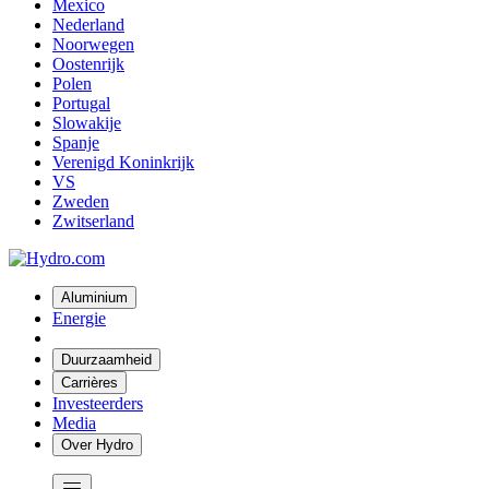
Mexico
Nederland
Noorwegen
Oostenrijk
Polen
Portugal
Slowakije
Spanje
Verenigd Koninkrijk
VS
Zweden
Zwitserland
Aluminium
Energie
Duurzaamheid
Carrières
Investeerders
Media
Over Hydro