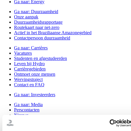
Ga naar:
Energy
Ga naar:
Duurzaamheid
Onze aanpak
Duurzaamheidsrapportage
Routekaart naar net-zero
Actief in het Braziliaanse Amazonegebied
Contactpersoon duurzaamheid
Ga naar:
Carrières
Vacatures
Studenten en afgestudeerden
Leven bij Hydro
Carrièregebieden
Ontmoet onze mensen
Wervingstraject
Contact en FAQ
Ga naar:
Investeerders
Ga naar:
Media
Perscontacten
Nieuws
Hydro in één oogopslag
Topics
Mediagalerij