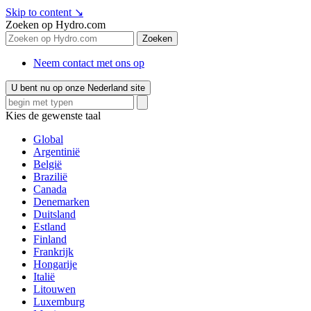
Skip to content
↘
Zoeken op Hydro.com
Zoeken
Neem contact met ons op
U bent nu op onze Nederland site
Kies de gewenste taal
Global
Argentinië
België
Brazilië
Canada
Denemarken
Duitsland
Estland
Finland
Frankrijk
Hongarije
Italië
Litouwen
Luxemburg