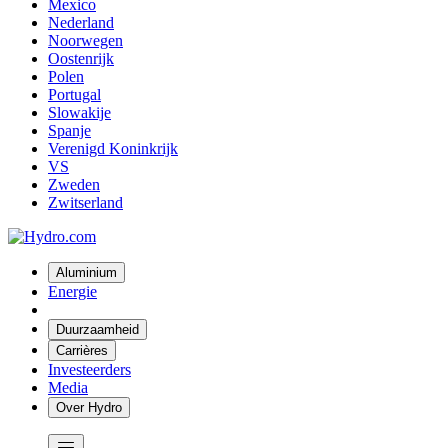
Mexico
Nederland
Noorwegen
Oostenrijk
Polen
Portugal
Slowakije
Spanje
Verenigd Koninkrijk
VS
Zweden
Zwitserland
Aluminium
Energie
Duurzaamheid
Carrières
Investeerders
Media
Over Hydro