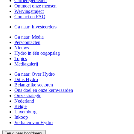
Carrièregebieden
Ontmoet onze mensen
Wervingstraject
Contact en FAQ
Ga naar:
Investeerders
Ga naar:
Media
Perscontacten
Nieuws
Hydro in één oogopslag
Topics
Mediagalerij
Ga naar:
Over Hydro
Dit is Hydro
Belangrijke sectoren
Ons doel en onze kernwaarden
Onze strategie
Nederland
België
Luxemburg
Inkoop
Verhalen van Hydro
Terug naar hoofdmenu