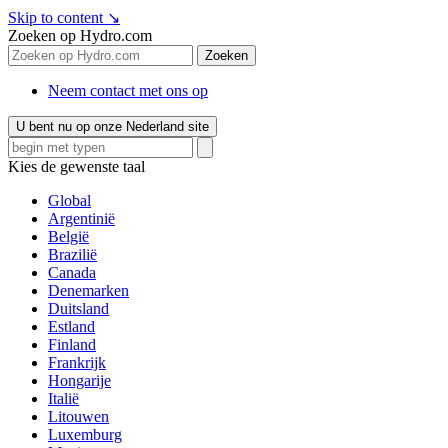
Skip to content
↘
Zoeken op Hydro.com
Zoeken
Neem contact met ons op
U bent nu op onze Nederland site
Kies de gewenste taal
Global
Argentinië
België
Brazilië
Canada
Denemarken
Duitsland
Estland
Finland
Frankrijk
Hongarije
Italië
Litouwen
Luxemburg