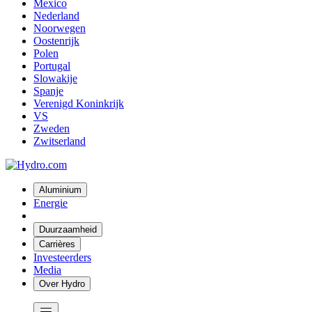
Mexico
Nederland
Noorwegen
Oostenrijk
Polen
Portugal
Slowakije
Spanje
Verenigd Koninkrijk
VS
Zweden
Zwitserland
Aluminium
Energie
Duurzaamheid
Carrières
Investeerders
Media
Over Hydro