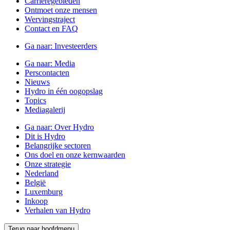
Carrièregebieden
Ontmoet onze mensen
Wervingstraject
Contact en FAQ
Ga naar:
Investeerders
Ga naar:
Media
Perscontacten
Nieuws
Hydro in één oogopslag
Topics
Mediagalerij
Ga naar:
Over Hydro
Dit is Hydro
Belangrijke sectoren
Ons doel en onze kernwaarden
Onze strategie
Nederland
België
Luxemburg
Inkoop
Verhalen van Hydro
Terug naar hoofdmenu