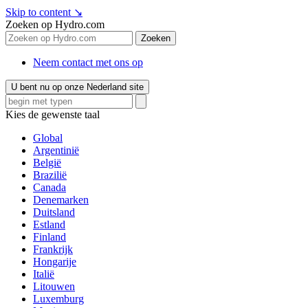
Skip to content
↘
Zoeken op Hydro.com
Zoeken
Neem contact met ons op
U bent nu op onze Nederland site
Kies de gewenste taal
Global
Argentinië
België
Brazilië
Canada
Denemarken
Duitsland
Estland
Finland
Frankrijk
Hongarije
Italië
Litouwen
Luxemburg