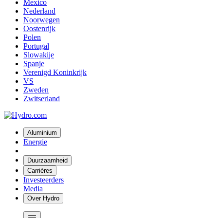
Mexico
Nederland
Noorwegen
Oostenrijk
Polen
Portugal
Slowakije
Spanje
Verenigd Koninkrijk
VS
Zweden
Zwitserland
Aluminium
Energie
Duurzaamheid
Carrières
Investeerders
Media
Over Hydro