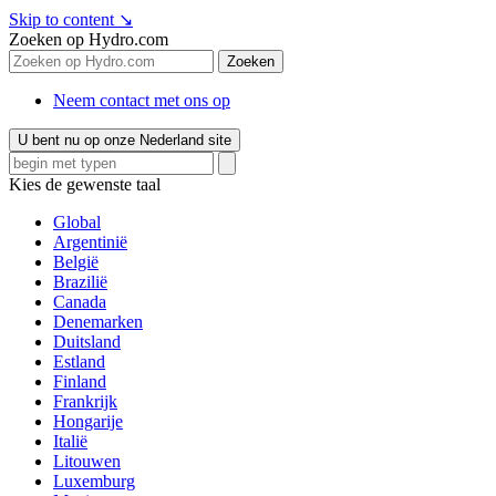
Skip to content
↘
Zoeken op Hydro.com
Zoeken
Neem contact met ons op
U bent nu op onze Nederland site
Kies de gewenste taal
Global
Argentinië
België
Brazilië
Canada
Denemarken
Duitsland
Estland
Finland
Frankrijk
Hongarije
Italië
Litouwen
Luxemburg