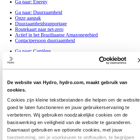
Ga naar:
Energy
Ga naar:
Duurzaamheid
Onze aanpak
Duurzaamheidsrapportage
Routekaart naar net-zero
Actief in het Braziliaanse Amazonegebied
Contactpersoon duurzaamheid
Ga naar:
Carrières
Vacatures
Studenten en afgestudeerden
Leven bij Hydro
Carrièregebieden
Ontmoet onze mensen
De website van Hydro, hydro.com, maakt gebruik van
Wervingstraject
cookies.
Contact en FAQ
Cookies zijn kleine tekstbestanden die helpen om de website
Ga naar:
Investeerders
goed te laten functioneren en jouw gebruikerservaring te
Ga naar:
Media
verbeteren. Wij gebruiken noodzakelijke cookies om de
Perscontacten
basiswerking en veiligheid van de website te garanderen.
Nieuws
Hydro in één oogopslag
Daarnaast gebruiken we optionele cookies, met jouw
Topics
toestemming, om je voorkeuren te onthouden, te begrijpen
Mediagalerij