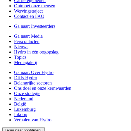
Carrièregebieden
Ontmoet onze mensen
Wervingstraject
Contact en FAQ
Ga naar:
Investeerders
Ga naar:
Media
Perscontacten
Nieuws
Hydro in één oogopslag
Topics
Mediagalerij
Ga naar:
Over Hydro
Dit is Hydro
Belangrijke sectoren
Ons doel en onze kernwaarden
Onze strategie
Nederland
België
Luxemburg
Inkoop
Verhalen van Hydro
Terug naar hoofdmenu