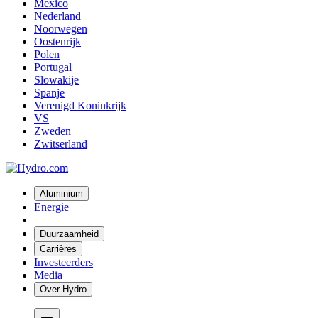
Mexico
Nederland
Noorwegen
Oostenrijk
Polen
Portugal
Slowakije
Spanje
Verenigd Koninkrijk
VS
Zweden
Zwitserland
Aluminium
Energie
Duurzaamheid
Carrières
Investeerders
Media
Over Hydro