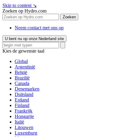
Skip to content
↘
Zoeken op Hydro.com
Zoeken
Neem contact met ons op
U bent nu op onze Nederland site
Kies de gewenste taal
Global
Argentinië
België
Brazilië
Canada
Denemarken
Duitsland
Estland
Finland
Frankrijk
Hongarije
Italië
Litouwen
Luxemburg