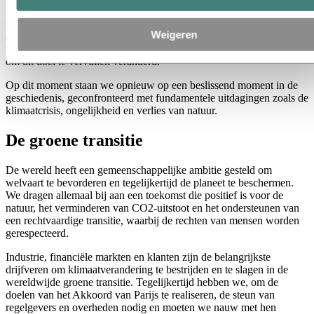
grootste uitdagingen van die tijd op te lossen – een hongerig Europa
voeden en een einde maken aan wereldhonger. Ons doel is nog
Weigeren
steeds om een meer leefbare samenleving te creëren. Terwijl de
wereld is veranderd, is ook de manier waarop ons bedrijf opereert
om dit doel te vervullen veranderd.
Op dit moment staan we opnieuw op een beslissend moment in de
geschiedenis, geconfronteerd met fundamentele uitdagingen zoals de
klimaatcrisis, ongelijkheid en verlies van natuur.
De groene transitie
De wereld heeft een gemeenschappelijke ambitie gesteld om
welvaart te bevorderen en tegelijkertijd de planeet te beschermen.
We dragen allemaal bij aan een toekomst die positief is voor de
natuur, het verminderen van CO2-uitstoot en het ondersteunen van
een rechtvaardige transitie, waarbij de rechten van mensen worden
gerespecteerd.
Industrie, financiële markten en klanten zijn de belangrijkste
drijfveren om klimaatverandering te bestrijden en te slagen in de
wereldwijde groene transitie. Tegelijkertijd hebben we, om de
doelen van het Akkoord van Parijs te realiseren, de steun van
regelgevers en overheden nodig en moeten we nauw met hen