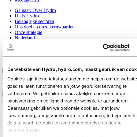
Ga naar:
Over Hydro
Dit is Hydro
Belangrijke sectoren
Ons doel en onze kernwaarden
Onze strategie
Nederland
België
Luxemburg
Inkoop
Verhalen van Hydro
De website van Hydro, hydro.com, maakt gebruik van cook
Terug naar hoofdmenu
Cookies zijn kleine tekstbestanden die helpen om de website
goed te laten functioneren en jouw gebruikerservaring te
verbeteren. Wij gebruiken noodzakelijke cookies om de
Sluiten
basiswerking en veiligheid van de website te garanderen.
Duurzaamheid
Daarnaast gebruiken we optionele cookies, met jouw
toestemming, om je voorkeuren te onthouden, te begrijpen h
Onze aanpak
Klimaat
de site wordt gebruikt en om inhoud of advertenties te
Natuur
personaliseren.
Sociaal