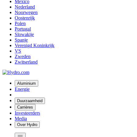
Mexico
Nederland
Noorwegen
Oostenrijk
Polen
Portugal
Slowakije
Spanje
Verenigd Koninkrijk
VS
Zweden
Zwitserland
Aluminium
Energie
Duurzaamheid
Carrières
Investeerders
Media
Over Hydro