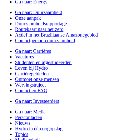
Ga naar:
Energy
Ga naar:
Duurzaamheid
Onze aanpak
Duurzaamheidsrapportage
Routekaart naar net-zero
Actief in het Braziliaanse Amazonegebied
Contactpersoon duurzaamheid
Ga naar:
Carrières
Vacatures
Studenten en afgestudeerden
Leven bij Hydro
Carrièregebieden
Ontmoet onze mensen
Wervingstraject
Contact en FAQ
Ga naar:
Investeerders
Ga naar:
Media
Perscontacten
Nieuws
Hydro in één oogopslag
Topics
Mediagalerij