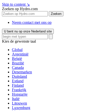
Skip to content
↘
Zoeken op Hydro.com
Zoeken
Neem contact met ons op
U bent nu op onze Nederland site
Kies de gewenste taal
Global
Argentinië
België
Brazilië
Canada
Denemarken
Duitsland
Estland
Finland
Frankrijk
Hongarije
Italië
Litouwen
Luxemburg