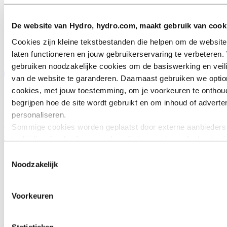
De website van Hydro, hydro.com, maakt gebruik van cook
Cookies zijn kleine tekstbestanden die helpen om de website
laten functioneren en jouw gebruikerservaring te verbeteren. 
gebruiken noodzakelijke cookies om de basiswerking en veil
van de website te garanderen. Daarnaast gebruiken we optio
cookies, met jouw toestemming, om je voorkeuren te onthou
Hydro REDUXA is ons merk van CO2-arm aluminium. Door
begrijpen hoe de site wordt gebruikt en om inhoud of adverten
hernieuwbare energie uit water (waterkracht) en windenergie te
personaliseren.
gebruiken, kunnen we schoner aluminium produceren, waardoor de
Sommige cookies worden geplaatst door externe aanbieders
CO2-footprint per kg aluminium wordt teruggebracht tot 4,0, wat
ongeveer een kwart is van het wereldwijde gemiddelde.
tools die wij gebruiken voor beveiliging, analyse of advertent
derden kunnen informatie die zij via jouw gebruik van onze w
Toestemmingsselectie
verzamelen, combineren met andere informatie die je aan he
Noodzakelijk
verstrekt of die zij hebben verzameld via jouw gebruik van h
diensten. De derde partij die wordt vermeld als verantwoordel
Voorkeuren
een third‑party cookie is de Verwerkingsverantwoordelijke v
persoonsgegevens die door hun respectieve cookies worden
verzameld. In de lijst hieronder kun je zien welke derden dit z