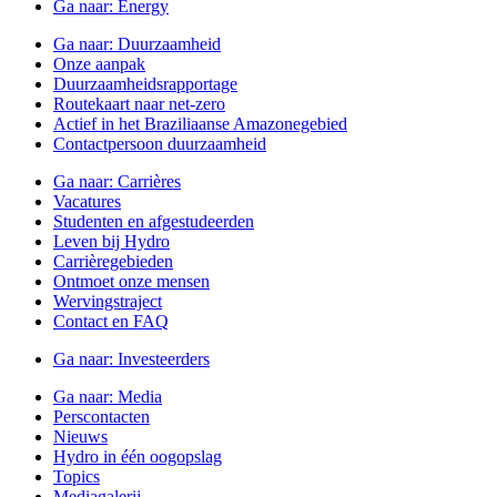
Ga naar:
Energy
Ga naar:
Duurzaamheid
Onze aanpak
Duurzaamheidsrapportage
Routekaart naar net-zero
Actief in het Braziliaanse Amazonegebied
Contactpersoon duurzaamheid
Ga naar:
Carrières
Vacatures
Studenten en afgestudeerden
Leven bij Hydro
Carrièregebieden
Ontmoet onze mensen
Wervingstraject
Contact en FAQ
Ga naar:
Investeerders
Ga naar:
Media
Perscontacten
Nieuws
Hydro in één oogopslag
Topics
Mediagalerij