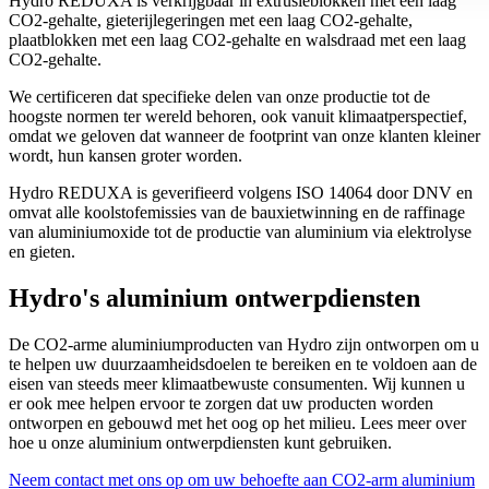
Hydro REDUXA is verkrijgbaar in extrusieblokken met een laag
CO2-gehalte, gieterijlegeringen met een laag CO2-gehalte,
plaatblokken met een laag CO2-gehalte en walsdraad met een laag
CO2-gehalte.
We certificeren dat specifieke delen van onze productie tot de
hoogste normen ter wereld behoren, ook vanuit klimaatperspectief,
omdat we geloven dat wanneer de footprint van onze klanten kleiner
wordt, hun kansen groter worden.
Hydro REDUXA is geverifieerd volgens ISO 14064 door DNV en
omvat alle koolstofemissies van de bauxietwinning en de raffinage
van aluminiumoxide tot de productie van aluminium via elektrolyse
en gieten.
Hydro's aluminium ontwerpdiensten
De CO2-arme aluminiumproducten van Hydro zijn ontworpen om u
te helpen uw duurzaamheidsdoelen te bereiken en te voldoen aan de
eisen van steeds meer klimaatbewuste consumenten. Wij kunnen u
er ook mee helpen ervoor te zorgen dat uw producten worden
ontworpen en gebouwd met het oog op het milieu. Lees meer over
hoe u onze aluminium ontwerpdiensten kunt gebruiken.
Neem contact met ons op om uw behoefte aan CO2-arm aluminium