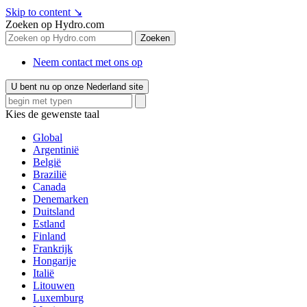
Skip to content
↘
Zoeken op Hydro.com
Zoeken
Neem contact met ons op
U bent nu op onze Nederland site
Kies de gewenste taal
Global
Argentinië
België
Brazilië
Canada
Denemarken
Duitsland
Estland
Finland
Frankrijk
Hongarije
Italië
Litouwen
Luxemburg