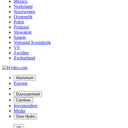
Mexico
Nederland
Noorwegen
Oostenrijk
Polen
Portugal
Slowakije
Spanje
Verenigd Koninkrijk
VS
Zweden
Zwitserland
Aluminium
Energie
Duurzaamheid
Carrières
Investeerders
Media
Over Hydro