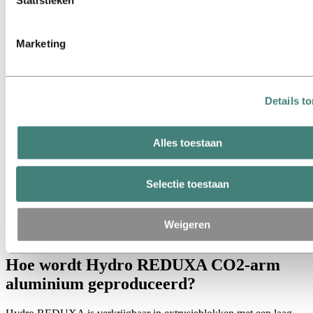
Statistieken
Marketing
Details t
Alles toestaan
Selectie toestaan
Weigeren
Hydro REDUXA brochure.pdf (Engels)
Hoe wordt Hydro REDUXA CO2-arm
aluminium geproduceerd?