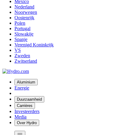
Mexico
Nederland
Noorwegen
Oostenrijk
Polen
Portugal
Slowakije
Spanje
Verenigd Koninkrijk
VS
Zweden
Zwitserland
Aluminium
Energie
Duurzaamheid
Carrières
Investeerders
Media
Over Hydro