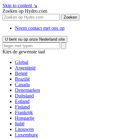
Skip to content
↘
Zoeken op Hydro.com
Zoeken
Neem contact met ons op
U bent nu op onze Nederland site
Kies de gewenste taal
Global
Argentinië
België
Brazilië
Canada
Denemarken
Duitsland
Estland
Finland
Frankrijk
Hongarije
Italië
Litouwen
Luxemburg