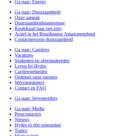
Ga naar:
Energy
Ga naar:
Duurzaamheid
Onze aanpak
Duurzaamheidsrapportage
Routekaart naar net-zero
Actief in het Braziliaanse Amazonegebied
Contactpersoon duurzaamheid
Ga naar:
Carrières
Vacatures
Studenten en afgestudeerden
Leven bij Hydro
Carrièregebieden
Ontmoet onze mensen
Wervingstraject
Contact en FAQ
Ga naar:
Investeerders
Ga naar:
Media
Perscontacten
Nieuws
Hydro in één oogopslag
Topics
Mediagalerij