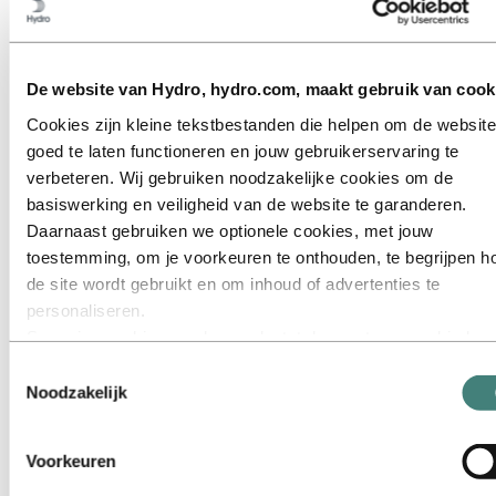
Ga naar:
Energy
Ga naar:
Duurzaamheid
Onze aanpak
Duurzaamheidsrapportage
De website van Hydro, hydro.com, maakt gebruik van cook
Routekaart naar net-zero
Actief in het Braziliaanse Amazonegebied
Cookies zijn kleine tekstbestanden die helpen om de website
Contactpersoon duurzaamheid
goed te laten functioneren en jouw gebruikerservaring te
verbeteren. Wij gebruiken noodzakelijke cookies om de
Ga naar:
Carrières
Vacatures
basiswerking en veiligheid van de website te garanderen.
Studenten en afgestudeerden
Daarnaast gebruiken we optionele cookies, met jouw
Leven bij Hydro
toestemming, om je voorkeuren te onthouden, te begrijpen h
Carrièregebieden
Ontmoet onze mensen
de site wordt gebruikt en om inhoud of advertenties te
Wervingstraject
personaliseren.
Contact en FAQ
Sommige cookies worden geplaatst door externe aanbieders
Ga naar:
Investeerders
van tools die wij gebruiken voor beveiliging, analyse of
Toestemmingsselectie
advertenties. Deze derden kunnen informatie die zij via jouw
Noodzakelijk
Ga naar:
Media
Perscontacten
gebruik van onze website verzamelen, combineren met ande
Nieuws
informatie die je aan hen hebt verstrekt of die zij hebben
Hydro in één oogopslag
Voorkeuren
verzameld via jouw gebruik van hun diensten. De derde partij
Topics
Mediagalerij
wordt vermeld als verantwoordelijke voor een third‑party coo