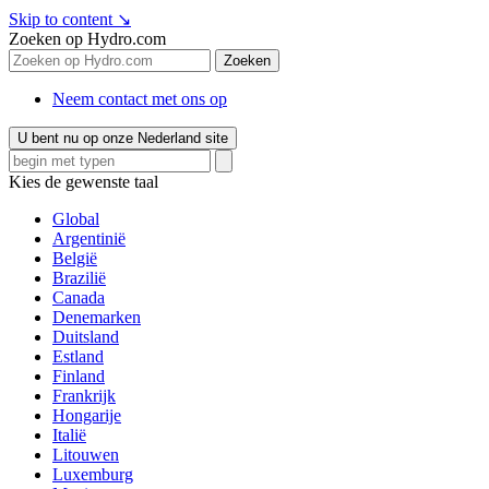
Skip to content
↘
Zoeken op Hydro.com
Zoeken
Neem contact met ons op
U bent nu op onze Nederland site
Kies de gewenste taal
Global
Argentinië
België
Brazilië
Canada
Denemarken
Duitsland
Estland
Finland
Frankrijk
Hongarije
Italië
Litouwen
Luxemburg