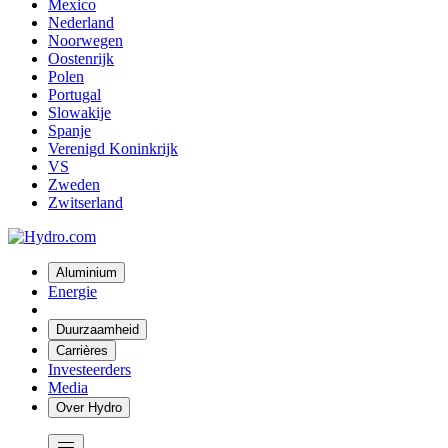
Mexico
Nederland
Noorwegen
Oostenrijk
Polen
Portugal
Slowakije
Spanje
Verenigd Koninkrijk
VS
Zweden
Zwitserland
Aluminium
Energie
Duurzaamheid
Carrières
Investeerders
Media
Over Hydro