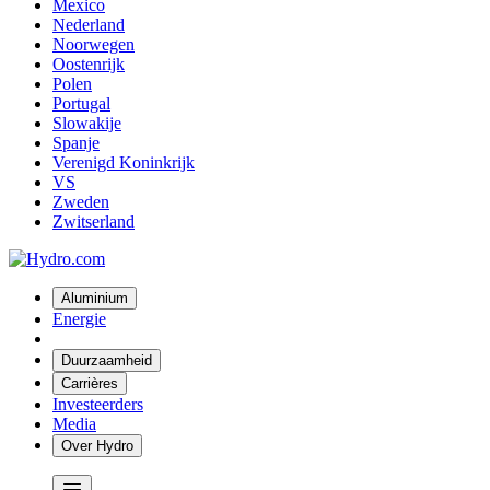
Mexico
Nederland
Noorwegen
Oostenrijk
Polen
Portugal
Slowakije
Spanje
Verenigd Koninkrijk
VS
Zweden
Zwitserland
Aluminium
Energie
Duurzaamheid
Carrières
Investeerders
Media
Over Hydro