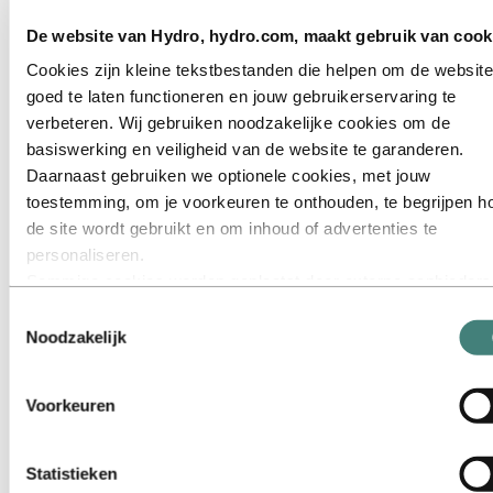
De website van Hydro, hydro.com, maakt gebruik van cook
Cookies zijn kleine tekstbestanden die helpen om de website
goed te laten functioneren en jouw gebruikerservaring te
verbeteren. Wij gebruiken noodzakelijke cookies om de
basiswerking en veiligheid van de website te garanderen.
Daarnaast gebruiken we optionele cookies, met jouw
toestemming, om je voorkeuren te onthouden, te begrijpen h
de site wordt gebruikt en om inhoud of advertenties te
personaliseren.
Sommige cookies worden geplaatst door externe aanbieders
van tools die wij gebruiken voor beveiliging, analyse of
Toestemmingsselectie
advertenties. Deze derden kunnen informatie die zij via jouw
Noodzakelijk
gebruik van onze website verzamelen, combineren met ande
informatie die je aan hen hebt verstrekt of die zij hebben
Voorkeuren
verzameld via jouw gebruik van hun diensten. De derde partij
wordt vermeld als verantwoordelijke voor een third‑party coo
is de Verwerkingsverantwoordelijke voor de persoonsgegev
Statistieken
die door hun respectieve cookies worden verzameld. In de lij