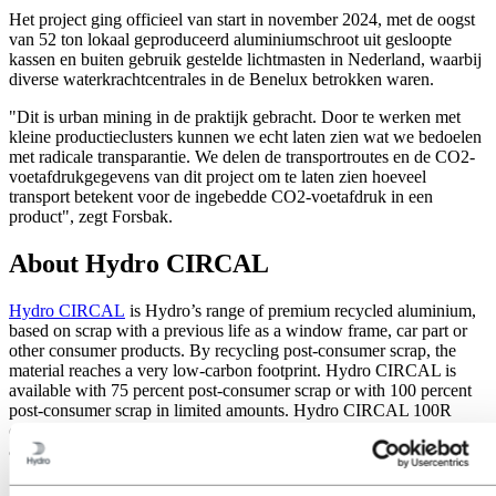
Het project ging officieel van start in november 2024, met de oogst
van 52 ton lokaal geproduceerd aluminiumschroot uit gesloopte
kassen en buiten gebruik gestelde lichtmasten in Nederland, waarbij
diverse waterkrachtcentrales in de Benelux betrokken waren.
"Dit is urban mining in de praktijk gebracht. Door te werken met
kleine productieclusters kunnen we echt laten zien wat we bedoelen
met radicale transparantie. We delen de transportroutes en de CO2-
voetafdrukgegevens van dit project om te laten zien hoeveel
transport betekent voor de ingebedde CO2-voetafdruk in een
product", zegt Forsbak.
About Hydro CIRCAL
Hydro CIRCAL
is Hydro’s range of premium recycled aluminium,
based on scrap with a previous life as a window frame, car part or
other consumer products. By recycling post-consumer scrap, the
material reaches a very low-carbon footprint. Hydro CIRCAL is
available with 75 percent post-consumer scrap or with 100 percent
post-consumer scrap in limited amounts. Hydro CIRCAL 100R
comes with a carbon footprint of less than 0.5 kg CO2 per kg
aluminium, 33 times lower than the global average.