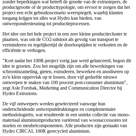
zonder beperkingen wat betreft de grootte van de extrusiepers, de
productgrootte of de producttypologie, om ervoor te zorgen dat het
project een echt gebruiksscenario weerspiegelt, waarbij klanten
toegang krijgen tot alles wat Hydro kan bieden, van
ontwerpondersteuning tot productieprocessen.
Het idee om het hele project in een zeer kleine productiecluster te
plaatsen, was om de CO2-uitstoot als gevolg van transport te
verminderen en tegelijkertijd de doorlooptijden te verkorten en de
efficiëntie te verhogen.
"Kort nadat het 100R-project vorig jaar werd gelanceerd, begon dit
idee te groeien. Zou het mogelijk zijn om alle bewerkingen van
schrootinzameling, gieten, extruderen, bewerken en anodiseren op
zo'n klein oppervlak op te lossen, door vijf gedurfde nieuwe
ontwerpen te maken van 100 procent post-consumer aluminium",
zegt Asle Forsbak, Marketing and Communication Director bij
Hydro Extrusions.
De vijf ontwerpers werden geselecteerd vanwege hun
onderscheidende ontwerpuitdrukkingen en complementaire
methodologieën, wat resulteerde in een unieke collectie van mono-
materiaal aluminiumproducten variërend van woonaccessoires tot
stoelen en meubelcomponenten. Alle producten zijn gemaakt van
Hydro CIRCAL 100R gerecycled aluminium.