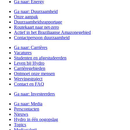
Ga naar:
Energy
Ga naar:
Duurzaamheid
Onze aanpak
Duurzaamheidsrapportage
Routekaart naar net-zero
Actief in het Braziliaanse Amazonegebied
Contactpersoon duurzaamheid
Ga naar:
Carrières
Vacatures
Studenten en afgestudeerden
Leven bij Hydro
Carrièregebieden
Ontmoet onze mensen
Wervingstraject
Contact en FAQ
Ga naar:
Investeerders
Ga naar:
Media
Perscontacten
Nieuws
Hydro in één oogopslag
Topics
Mediagalerij