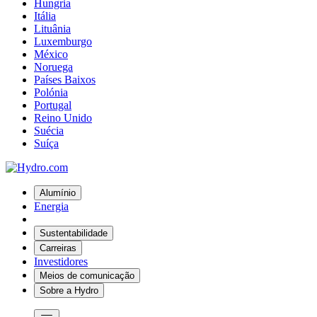
Hungria
Itália
Lituânia
Luxemburgo
México
Noruega
Países Baixos
Polónia
Portugal
Reino Unido
Suécia
Suíça
Alumínio
Energia
Sustentabilidade
Carreiras
Investidores
Meios de comunicação
Sobre a Hydro