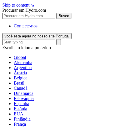
Skip to content
↘
Procurar em Hydro.com
Busca
Contacte-nos
você está agora no nosso site Portugal
Escolha o idioma preferido
Global
Alemanha
Argentina
Áustria
Bélgica
Brasil
Canadá
Dinamarca
Eslováquia
Espanha
Estónia
EUA
Finlândia
França