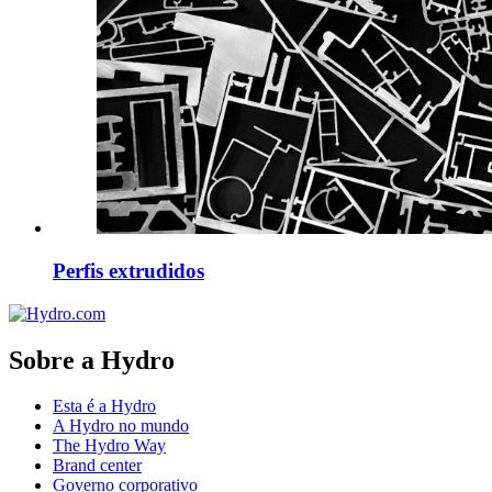
Perfis extrudidos
Sobre a Hydro
Esta é a Hydro
A Hydro no mundo
The Hydro Way
Brand center
Governo corporativo