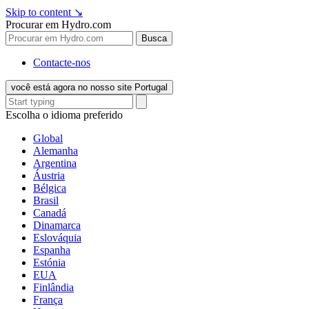
Skip to content
↘
Procurar em Hydro.com
Busca
Contacte-nos
você está agora no nosso site Portugal
Escolha o idioma preferido
Global
Alemanha
Argentina
Áustria
Bélgica
Brasil
Canadá
Dinamarca
Eslováquia
Espanha
Estónia
EUA
Finlândia
França