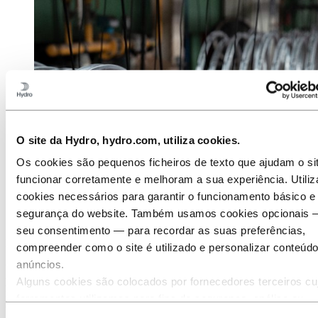
O site da Hydro, hydro.com, utiliza cookies.
Os cookies são pequenos ficheiros de texto que ajudam o si
funcionar corretamente e melhoram a sua experiência. Utili
cookies necessários para garantir o funcionamento básico e
segurança do website. Também usamos cookies opcionais
RODI bicycle rims
seu consentimento — para recordar as suas preferências,
Daniel Couto, da Hydro, faz eco das palavras de Cardoso.
compreender como o site é utilizado e personalizar conteúd
anúncios.
“A inovação, a excelência e a sustentabilidade são fatores-chave
para a Hydro, assim como para a RODI.
Este alinhamento foi
Alguns cookies são colocados por fornecedores terceiros cu
fundamental para o sucesso do nosso desenvolvimento de ligas
ferramentas utilizamos para fins de segurança, análise ou
especiais e tem sido um impulsionador da melhoria contínua”,
publicidade. Estes terceiros podem combinar as informaçõe