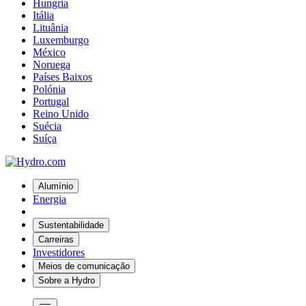
Hungria
Itália
Lituânia
Luxemburgo
México
Noruega
Países Baixos
Polónia
Portugal
Reino Unido
Suécia
Suíça
Alumínio
Energia
Sustentabilidade
Carreiras
Investidores
Meios de comunicação
Sobre a Hydro