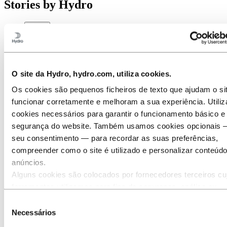
Stories
by
Hydro
Todas
Aluminío em uso
Inovação e Tecnologia
Sustentabilidade
Pessoas e Carreiras
O site da Hydro, hydro.com, utiliza cookies.
Energy
Os cookies são pequenos ficheiros de texto que ajudam o si
funcionar corretamente e melhoram a sua experiência. Utili
cookies necessários para garantir o funcionamento básico e
segurança do website. Também usamos cookies opcionais
seu consentimento — para recordar as suas preferências,
compreender como o site é utilizado e personalizar conteúd
anúncios.
Alguns cookies são colocados por fornecedores terceiros cu
ferramentas utilizamos para fins de segurança, análise ou
publicidade. Estes terceiros podem combinar as informaçõe
Seleção
recolhidas através da sua utilização do nosso site com outr
Necessários
de
informações que lhes forneceu ou que recolheram através d
consentimento