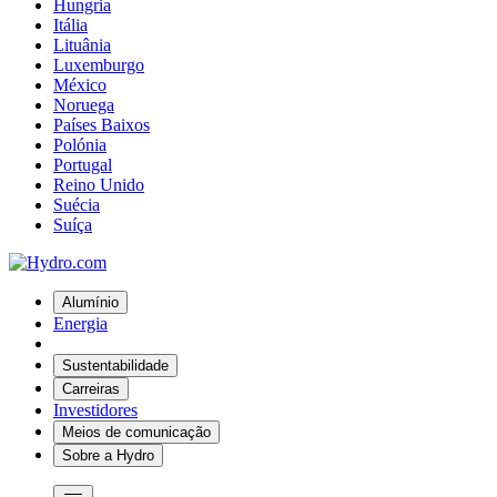
Hungria
Itália
Lituânia
Luxemburgo
México
Noruega
Países Baixos
Polónia
Portugal
Reino Unido
Suécia
Suíça
Alumínio
Energia
Sustentabilidade
Carreiras
Investidores
Meios de comunicação
Sobre a Hydro