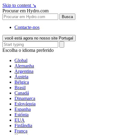
Skip to content
↘
Procurar em Hydro.com
Busca
Contacte-nos
você está agora no nosso site Portugal
Escolha o idioma preferido
Global
Alemanha
Argentina
Áustria
Bélgica
Brasil
Canadá
Dinamarca
Eslováquia
Espanha
Estónia
EUA
Finlândia
França