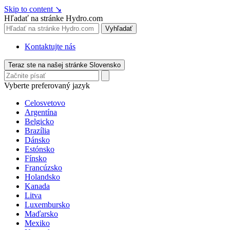
Skip to content
↘
Hľadať na stránke Hydro.com
Vyhľadať
Kontaktujte nás
Teraz ste na našej stránke Slovensko
Vyberte preferovaný jazyk
Celosvetovo
Argentína
Belgicko
Brazília
Dánsko
Estónsko
Fínsko
Francúzsko
Holandsko
Kanada
Litva
Luxembursko
Maďarsko
Mexiko