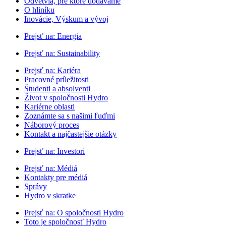
Odvetvia, pre ktoré dodávame
O hliníku
Inovácie, Výskum a vývoj
Prejsť na:
Energia
Prejsť na:
Sustainability
Prejsť na:
Kariéra
Pracovné príležitosti
Študenti a absolventi
Život v spoločnosti Hydro
Kariérne oblasti
Zoznámte sa s našimi ľuďmi
Náborový proces
Kontakt a najčastejšie otázky
Prejsť na:
Investori
Prejsť na:
Médiá
Kontakty pre médiá
Správy
Hydro v skratke
Prejsť na:
O spoločnosti Hydro
Toto je spoločnosť Hydro