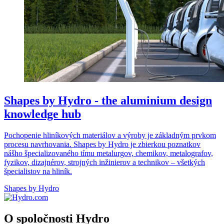
Shapes by Hydro - the aluminium design
knowledge hub
Pochopenie hliníkových materiálov a výroby je základným prvkom
procesu navrhovania. Shapes by Hydro je zbierkou poznatkov
nášho špecializovaného tímu metalurgov, chemikov, metalografov,
fyzikov, dizajnérov, strojných inžinierov a technikov – všetkých
špecialistov na hliník.
Shapes by Hydro
O spoločnosti Hydro