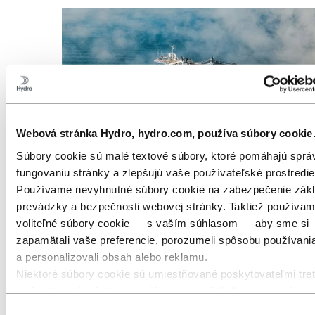
Webová stránka Hydro, hydro.com, používa súbory cookie
Súbory cookie sú malé textové súbory, ktoré pomáhajú spr
fungovaniu stránky a zlepšujú vaše používateľské prostredie
Používame nevyhnutné súbory cookie na zabezpečenie zákl
prevádzky a bezpečnosti webovej stránky. Taktiež používa
Morský a námorný priemysel
voliteľné súbory cookie — s vaším súhlasom — aby sme si
zapamätali vaše preferencie, porozumeli spôsobu používani
a personalizovali obsah alebo reklamu.
Niektoré súbory cookie sú umiestňované poskytovateľmi tret
strán, ktorých nástroje používame na účely bezpečnosti, ana
alebo reklamy. Tieto tretie strany môžu kombinovať informác
Výber