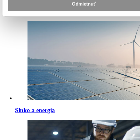
Odmietnuť
HVACR
Slnko a energia