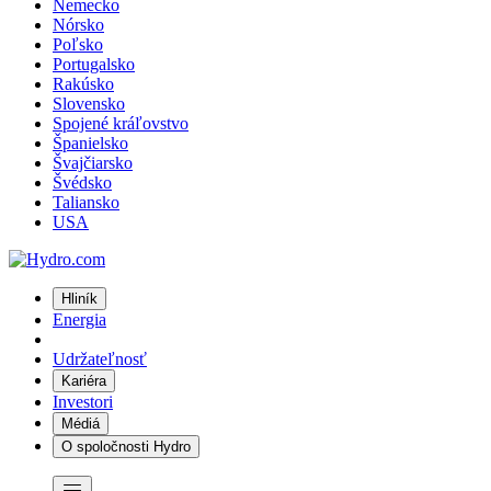
Nemecko
Nórsko
Poľsko
Portugalsko
Rakúsko
Slovensko
Spojené kráľovstvo
Španielsko
Švajčiarsko
Švédsko
Taliansko
USA
Hliník
Energia
Udržateľnosť
Kariéra
Investori
Médiá
O spoločnosti Hydro