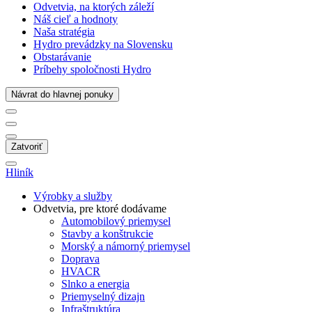
Odvetvia, na ktorých záleží
Náš cieľ a hodnoty
Naša stratégia
Hydro prevádzky na Slovensku
Obstarávanie
Príbehy spoločnosti Hydro
Návrat do hlavnej ponuky
Zatvoriť
Hliník
Výrobky a služby
Odvetvia, pre ktoré dodávame
Automobilový priemysel
Stavby a konštrukcie
Morský a námorný priemysel
Doprava
HVACR
Slnko a energia
Priemyselný dizajn
Infraštruktúra