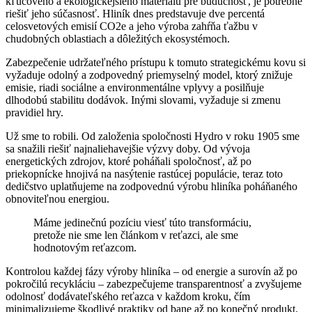
kľúčového a ekologickejšieho materiálu pre budúcnosť, je potrebné
riešiť jeho súčasnosť. Hliník dnes predstavuje dve percentá
celosvetových emisií CO2e a jeho výroba zahŕňa ťažbu v
chudobných oblastiach a dôležitých ekosystémoch.
Zabezpečenie udržateľného prístupu k tomuto strategickému kovu si
vyžaduje odolný a zodpovedný priemyselný model, ktorý znižuje
emisie, riadi sociálne a environmentálne vplyvy a posilňuje
dlhodobú stabilitu dodávok. Inými slovami, vyžaduje si zmenu
pravidiel hry.
Už sme to robili. Od založenia spoločnosti Hydro v roku 1905 sme
sa snažili riešiť najnaliehavejšie výzvy doby. Od vývoja
energetických zdrojov, ktoré poháňali spoločnosť, až po
priekopnícke hnojivá na nasýtenie rastúcej populácie, teraz toto
dedičstvo uplatňujeme na zodpovednú výrobu hliníka poháňaného
obnoviteľnou energiou.
Máme jedinečnú pozíciu viesť túto transformáciu,
pretože nie sme len článkom v reťazci, ale sme
hodnotovým reťazcom.
Kontrolou každej fázy výroby hliníka – od energie a surovín až po
pokročilú recykláciu – zabezpečujeme transparentnosť a zvyšujeme
odolnosť dodávateľského reťazca v každom kroku, čím
minimalizujeme škodlivé praktiky od bane až po konečný produkt.