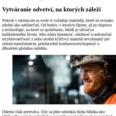
Vytváranie odvetví, na ktorých záleží
Pokrok v meniacom sa svete si vyžaduje materiály, ktoré sú rovnako
odolné ako udržateľné. Od budov, v ktorých žijeme, až po dopravu
a technológie, na ktoré sa spoliehame, hliník je súčasťou
každodenného života. Jeho nízka hmotnosť, odolnosť a nekonečná
recyklovateľnosť z neho urobili kľúčový materiál nevyhnutný pre
zelenú transformáciu, priemyselnú konkurencieschopnosť a
dlhodobú globálnu stabilitu.
Dilema však pretrváva. Aby sa plne odomkla úloha hliníka ako