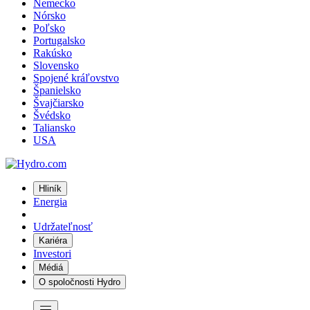
Nemecko
Nórsko
Poľsko
Portugalsko
Rakúsko
Slovensko
Spojené kráľovstvo
Španielsko
Švajčiarsko
Švédsko
Taliansko
USA
Hliník
Energia
Udržateľnosť
Kariéra
Investori
Médiá
O spoločnosti Hydro