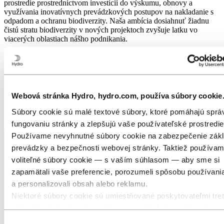
prostredie prostredníctvom investícií do výskumu, obnovy a
využívania inovatívnych prevádzkových postupov na nakladanie s
odpadom a ochranu biodiverzity. Naša ambícia dosiahnuť žiadnu
čistú stratu biodiverzity v nových projektoch zvyšuje latku vo
viacerých oblastiach nášho podnikania.
Takto spoločnosť Hydro vytvára odvetvia, na ktorých záleží.
Kombináciou prírodných zdrojov, obnoviteľnej energie a inovácií
umožňujeme dlhodobý pokrok v odvetviach, ktoré sú závislé od
hliníka, a formujeme odolnejšiu a nízkouhlíkovú budúcnosť pre
ľudí, produkty a planétu.
Webová stránka Hydro, hydro.com, používa súbory cookie
Aktualizované: 28. apríla 2026
Súbory cookie sú malé textové súbory, ktoré pomáhajú spr
fungovaniu stránky a zlepšujú vaše používateľské prostredie
Používame nevyhnutné súbory cookie na zabezpečenie zákl
prevádzky a bezpečnosti webovej stránky. Taktiež používa
voliteľné súbory cookie — s vaším súhlasom — aby sme si
zapamätali vaše preferencie, porozumeli spôsobu používani
a personalizovali obsah alebo reklamu.
Niektoré súbory cookie sú umiestňované poskytovateľmi tret
strán, ktorých nástroje používame na účely bezpečnosti, ana
alebo reklamy. Tieto tretie strany môžu kombinovať informác
Výber