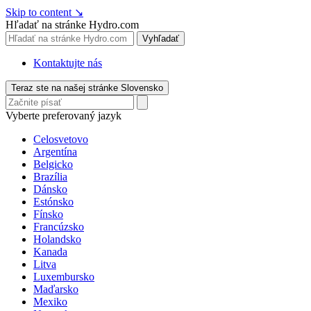
Skip to content
↘
Hľadať na stránke Hydro.com
Vyhľadať
Kontaktujte nás
Teraz ste na našej stránke Slovensko
Vyberte preferovaný jazyk
Celosvetovo
Argentína
Belgicko
Brazília
Dánsko
Estónsko
Fínsko
Francúzsko
Holandsko
Kanada
Litva
Luxembursko
Maďarsko
Mexiko