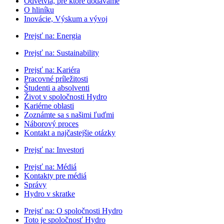
Odvetvia, pre ktoré dodávame
O hliníku
Inovácie, Výskum a vývoj
Prejsť na:
Energia
Prejsť na:
Sustainability
Prejsť na:
Kariéra
Pracovné príležitosti
Študenti a absolventi
Život v spoločnosti Hydro
Kariérne oblasti
Zoznámte sa s našimi ľuďmi
Náborový proces
Kontakt a najčastejšie otázky
Prejsť na:
Investori
Prejsť na:
Médiá
Kontakty pre médiá
Správy
Hydro v skratke
Prejsť na:
O spoločnosti Hydro
Toto je spoločnosť Hydro