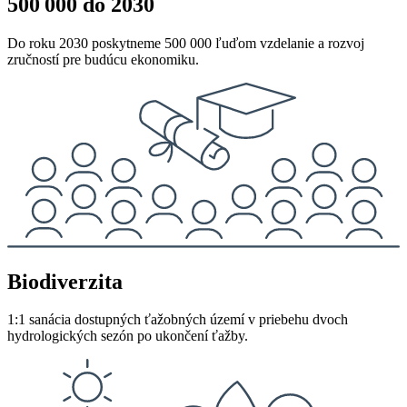
500 000 do 2030
Do
roku
2030
poskyt
neme
500 000
ľuďom
vzdelanie
a
rozvoj
zručností
pre
budúcu
ekonomiku
.
Biodiverzita
1:1
sanácia
dostupných
ťažobných
území
v
priebehu
dvoch
hydrologických
sezón
po
ukončení
ťažby
.