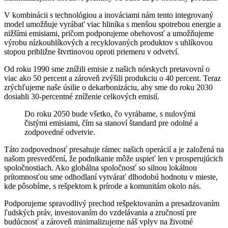
V kombinácii s technológiou a inováciami nám tento integrovaný
model umožňuje vyrábať viac hliníka s menšou spotrebou energie a
nižšími emisiami, pričom podporujeme obehovosť a umožňujeme
výrobu nízkouhlíkových a recyklovaných produktov s uhlíkovou
stopou približne štvrtinovou oproti priemeru v odvetví.
Od roku 1990 sme znížili emisie z našich nórskych pretavovní o
viac ako 50 percent a zároveň zvýšili produkciu o 40 percent. Teraz
zrýchľujeme naše úsilie o dekarbonizáciu, aby sme do roku 2030
dosiahli 30-percentné zníženie celkových emisií.
Do roku 2050 bude všetko, čo vyrábame, s nulovými
čistými emisiami, čím sa stanoví štandard pre odolné a
zodpovedné odvetvie.
Táto zodpovednosť presahuje rámec našich operácií a je založená na
našom presvedčení, že podnikanie môže uspieť len v prosperujúcich
spoločnostiach. Ako globálna spoločnosť so silnou lokálnou
prítomnosťou sme odhodlaní vytvárať dlhodobú hodnotu v mieste,
kde pôsobíme, s rešpektom k prírode a komunitám okolo nás.
Podporujeme spravodlivý prechod rešpektovaním a presadzovaním
ľudských práv, investovaním do vzdelávania a zručností pre
budúcnosť a zároveň minimalizujeme náš vplyv na životné