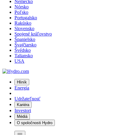
Nemecko
Nórsko
Poľsko
Portugalsko
Rakúsko
Slovensko
Spojené kráľovstvo
Španielsko
Švajčiarsko
Švédsko
Taliansko
USA
Hliník
Energia
Udržateľnosť
Kariéra
Investori
Médiá
O spoločnosti Hydro