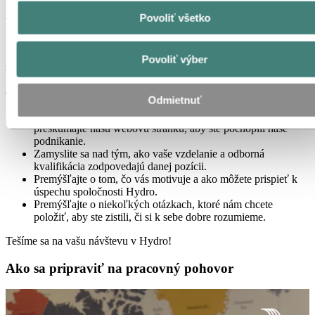
Povoliť všetko
Pripravte sa na pohovor
Počas pohovoru nás spoznáte trochu lepšie a my spoznáme vaše
Povoliť výber
skutočné ja. Naše pohovory sú navrhnuté tak, aby podporovali
úprimnosť a otvorenosť. Tu sú naše najlepšie tipy, ako urobiť skvelý
dojem:
Odmietnuť
Prezrite si našu sekciu Život v spoločnosti Hydro a
preskúmajte našu webovú stránku, aby ste pochopili naše
podnikanie.
Zamyslite sa nad tým, ako vaše vzdelanie a odborná
kvalifikácia zodpovedajú danej pozícii.
Premýšľajte o tom, čo vás motivuje a ako môžete prispieť k
úspechu spoločnosti Hydro.
Premýšľajte o niekoľkých otázkach, ktoré nám chcete
položiť, aby ste zistili, či si k sebe dobre rozumieme.
Tešíme sa na vašu návštevu v Hydro!
Ako sa pripraviť na pracovný pohovor