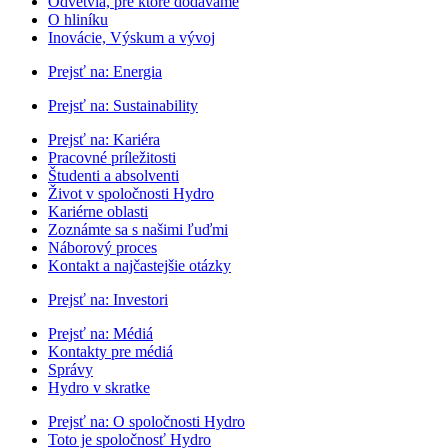
Odvetvia, pre ktoré dodávame
O hliníku
Inovácie, Výskum a vývoj
Prejsť na:
Energia
Prejsť na:
Sustainability
Prejsť na:
Kariéra
Pracovné príležitosti
Študenti a absolventi
Život v spoločnosti Hydro
Kariérne oblasti
Zoznámte sa s našimi ľuďmi
Náborový proces
Kontakt a najčastejšie otázky
Prejsť na:
Investori
Prejsť na:
Médiá
Kontakty pre médiá
Správy
Hydro v skratke
Prejsť na:
O spoločnosti Hydro
Toto je spoločnosť Hydro