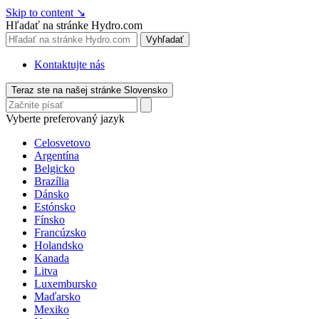
Skip to content
↘
Hľadať na stránke Hydro.com
Vyhľadať
Kontaktujte nás
Teraz ste na našej stránke Slovensko
Vyberte preferovaný jazyk
Celosvetovo
Argentína
Belgicko
Brazília
Dánsko
Estónsko
Fínsko
Francúzsko
Holandsko
Kanada
Litva
Luxembursko
Maďarsko
Mexiko