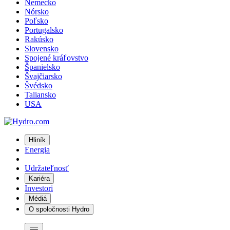
Nemecko
Nórsko
Poľsko
Portugalsko
Rakúsko
Slovensko
Spojené kráľovstvo
Španielsko
Švajčiarsko
Švédsko
Taliansko
USA
Hliník
Energia
Udržateľnosť
Kariéra
Investori
Médiá
O spoločnosti Hydro