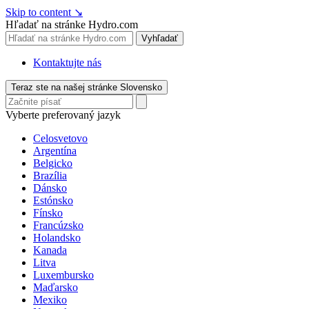
Skip to content
↘
Hľadať na stránke Hydro.com
Vyhľadať
Kontaktujte nás
Teraz ste na našej stránke Slovensko
Vyberte preferovaný jazyk
Celosvetovo
Argentína
Belgicko
Brazília
Dánsko
Estónsko
Fínsko
Francúzsko
Holandsko
Kanada
Litva
Luxembursko
Maďarsko
Mexiko