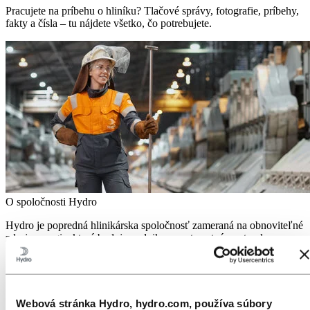
Pracujete na príbehu o hliníku? Tlačové správy, fotografie, príbehy,
fakty a čísla – tu nájdete všetko, čo potrebujete.
O spoločnosti Hydro
Hydro je popredná hlinikárska spoločnosť zameraná na obnoviteľné
zdroje energie, ktorá buduje podniky a partnerstvá pre trvalo
udržateľnejšiu budúcnosť. Máme 32 000 zamestnancov vo viac ako
140 prevádzkach a 40 krajinách.
Prejsť na:
Hliník
Výrobky a služby
Webová stránka Hydro, hydro.com, používa súbory