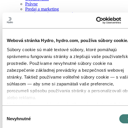
Právne
Predaj a marketing
Prevádzková excelentnosť
Projektový manažment
Riadenie dodávateľského reťazca
Správa portfólia a obchodovanie
Stratégia a rozvoj podnikania
Udržateľnosť
Webová stránka Hydro, hydro.com, používa súbory cookie
Údržba
Súbory cookie sú malé textové súbory, ktoré pomáhajú
Výroba
Výskum a vývoj
správnemu fungovaniu stránky a zlepšujú vaše používateľs
Zdravie, Bezpečnosť a Životné prostredie (HSE)
prostredie. Používame nevyhnutné súbory cookie na
Zoznámte sa s našimi ľuďmi
zabezpečenie základnej prevádzky a bezpečnosti webovej
Náborový proces
Kontakt a najčastejšie otázky
stránky. Taktiež používame voliteľné súbory cookie — s vaš
súhlasom — aby sme si zapamätali vaše preferencie,
Kariéra
porozumeli spôsobu používania stránky a personalizovali o
Kariérne oblasti
Financie a účtovníctvo
alebo reklamu.
Niektoré súbory cookie sú umiestňované poskytovateľmi tret
Financie a účtovníctvo
strán, ktorých nástroje používame na účely bezpečnosti,
Výber
analytiky alebo reklamy. Tieto tretie strany môžu kombinova
Nevyhnutné
súhlasu
Financie a účtovníctvo v spoločnosti Hydro zabezpečujú finančnú
informácie zhromaždené počas vášho používania našej strá
integritu a zodpovednosť nášho podnikania prostredníctvom