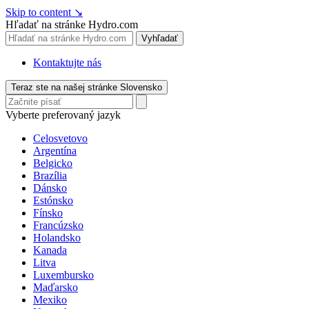
Skip to content
↘
Hľadať na stránke Hydro.com
Vyhľadať
Kontaktujte nás
Teraz ste na našej stránke Slovensko
Vyberte preferovaný jazyk
Celosvetovo
Argentína
Belgicko
Brazília
Dánsko
Estónsko
Fínsko
Francúzsko
Holandsko
Kanada
Litva
Luxembursko
Maďarsko
Mexiko