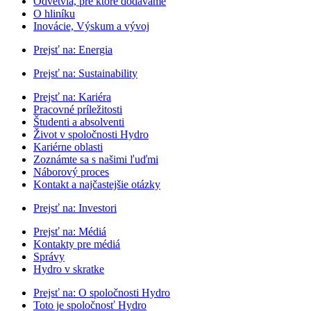
Odvetvia, pre ktoré dodávame
O hliníku
Inovácie, Výskum a vývoj
Prejsť na:
Energia
Prejsť na:
Sustainability
Prejsť na:
Kariéra
Pracovné príležitosti
Študenti a absolventi
Život v spoločnosti Hydro
Kariérne oblasti
Zoznámte sa s našimi ľuďmi
Náborový proces
Kontakt a najčastejšie otázky
Prejsť na:
Investori
Prejsť na:
Médiá
Kontakty pre médiá
Správy
Hydro v skratke
Prejsť na:
O spoločnosti Hydro
Toto je spoločnosť Hydro