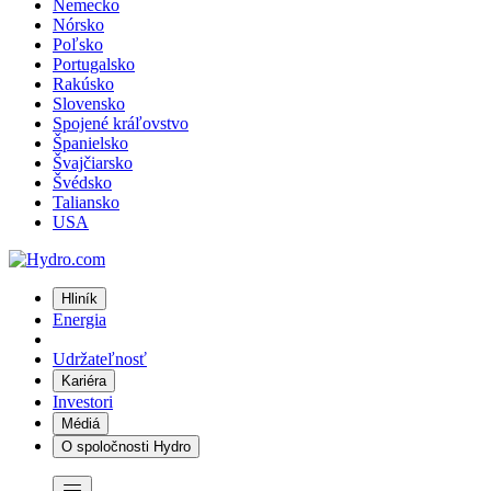
Nemecko
Nórsko
Poľsko
Portugalsko
Rakúsko
Slovensko
Spojené kráľovstvo
Španielsko
Švajčiarsko
Švédsko
Taliansko
USA
Hliník
Energia
Udržateľnosť
Kariéra
Investori
Médiá
O spoločnosti Hydro