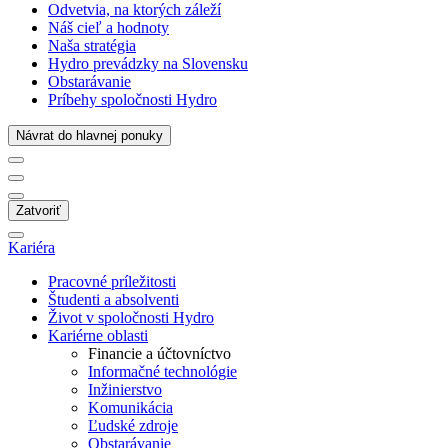
Odvetvia, na ktorých záleží
Náš cieľ a hodnoty
Naša stratégia
Hydro prevádzky na Slovensku
Obstarávanie
Príbehy spoločnosti Hydro
Návrat do hlavnej ponuky
Zatvoriť
Kariéra
Pracovné príležitosti
Študenti a absolventi
Život v spoločnosti Hydro
Kariérne oblasti
Financie a účtovníctvo
Informačné technológie
Inžinierstvo
Komunikácia
Ľudské zdroje
Obstarávanie