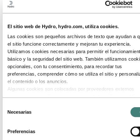
Nuestro enfoque
Informes de sostenibilidad
Hoja de ruta hacia cero emisiones netas
El sitio web de Hydro, hydro.com, utiliza cookies.
Ir a:
Carreras
Oportunidades de trabajo
Las cookies son pequeños archivos de texto que ayudan a 
Estudiantes y graduados
La vida en Hydro
el sitio funcione correctamente y mejoran tu experiencia.
Áreas profesionales
Utilizamos cookies necesarias para permitir el funcionamien
Conoce a nuestro equipo
básico y la seguridad del sitio web. También utilizamos cook
Proceso de reclutamiento
Contacto y preguntas frecuentes
opcionales, con tu consentimiento, para recordar tus
preferencias, comprender cómo se utiliza el sitio y personali
Ir a:
Inversores
el contenido o los anuncios.
Contactos para el inversor
Algunas cookies son colocadas por proveedores externos
Ir a:
Medios
cuyos servicios utilizamos para seguridad, análisis o publici
Contacto Prensa
Estos terceros pueden combinar la información recopilada de
Noticias
Selección
Hydro de un vistazo
uso de nuestro sitio con otra información que les hayas
Necesarias
de
Galería multimedia
proporcionado o que hayan recopilado a través de tu uso de
consentimiento
Ir a:
Acerca de Hydro
servicios. El tercero listado como responsable de una cooki
Preferencias
Esto es Hydro
terceros es el Responsable del Tratamiento de los datos
Industrias que importan