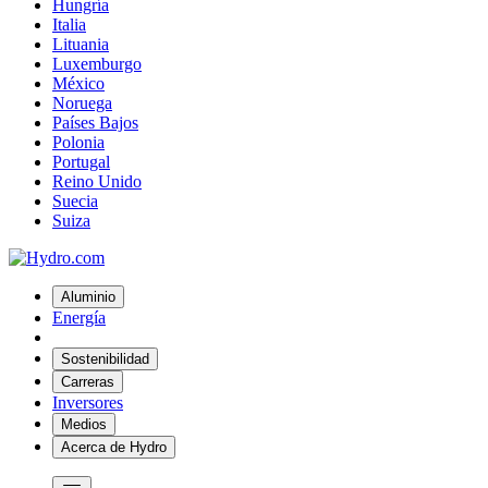
Hungría
Italia
Lituania
Luxemburgo
México
Noruega
Países Bajos
Polonia
Portugal
Reino Unido
Suecia
Suiza
Aluminio
Energía
Sostenibilidad
Carreras
Inversores
Medios
Acerca de Hydro