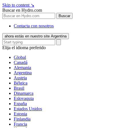
Skip to content
↘
Buscar en Hydro.com
Buscar
Contacta con nosotros
ahora estás en nuestro site Argentina
Elija el idioma preferido
Global
Canadá
Alemania
Argentina
Austria
Bélgica
Brasil
Dinamarca
Eslovaquia
España
Estados Unidos
Estonia
Finlandia
Francia