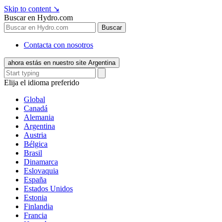
Skip to content
↘
Buscar en Hydro.com
Buscar
Contacta con nosotros
ahora estás en nuestro site Argentina
Elija el idioma preferido
Global
Canadá
Alemania
Argentina
Austria
Bélgica
Brasil
Dinamarca
Eslovaquia
España
Estados Unidos
Estonia
Finlandia
Francia