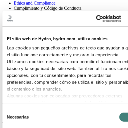
Ethics and Compliance
Cumplimiento y Código de Conducta
Cumplimiento y Código de Conducta
Estamos comprometidos con el cumplimiento y la integridad, y
nuestro Código de conducta es la base de cómo actuamos.
El sitio web de Hydro, hydro.com, utiliza cookies.
Las cookies son pequeños archivos de texto que ayudan a 
el sitio funcione correctamente y mejoran tu experiencia.
Utilizamos cookies necesarias para permitir el funcionamien
básico y la seguridad del sitio web. También utilizamos cook
opcionales, con tu consentimiento, para recordar tus
preferencias, comprender cómo se utiliza el sitio y personali
el contenido o los anuncios.
Algunas cookies son colocadas por proveedores externos
cuyos servicios utilizamos para seguridad, análisis o publici
Hydro es una sociedad anónima organizada bajo la ley noruega con
Estos terceros pueden combinar la información recopilada de
Selección
una estructura de gobierno basada en la ley corporativa noruega.
uso de nuestro sitio con otra información que les hayas
Necesarias
de
Como empresa global, es nuestra política actuar de acuerdo con las
proporcionado o que hayan recopilado a través de tu uso de
consentimiento
leyes y regulaciones aplicables de los países en los que operamos.