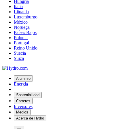
Hungría
Italia
Lituania
Luxemburgo
México
Noruega
Países Bajos
Polonia
Portugal
Reino Unido
Suecia
Suiza
Aluminio
Energía
Sostenibilidad
Carreras
Inversores
Medios
Acerca de Hydro