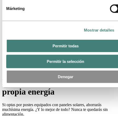
Postes de seguridad
Postes inteligentes
Márketing
Postes solares
Postes ferroviarios
Postes de señalización de alta capacidad
Productos de fundición
Mostrar detalles
Bauxita y alúmina
Industrias a las que servimos
Sobre el aluminio
Permitir todas
Innovación e I+D
Aluminio
Productos
Permitir la selección
Postes
Postes solares
Denegar
Los postes solares generan su
propia energía
Si optas por postes equipados con paneles solares, ahorrarás
muchísima energía. ¿Y lo mejor de todo? Nunca te quedarás sin
alimentación.