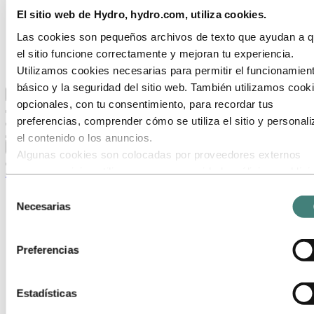
Nuestro objetivo y nuestros valores básicos
El sitio web de Hydro, hydro.com, utiliza cookies.
Nuestra estrategia
Nuestras ubicaciones en Argentina
Las cookies son pequeños archivos de texto que ayudan a 
Obtención
el sitio funcione correctamente y mejoran tu experiencia.
Stories by Hydro
Clientes y socios
Utilizamos cookies necesarias para permitir el funcionamien
básico y la seguridad del sitio web. También utilizamos cook
Volver al menú principal
opcionales, con tu consentimiento, para recordar tus
preferencias, comprender cómo se utiliza el sitio y personali
el contenido o los anuncios.
Cerrar
Algunas cookies son colocadas por proveedores externos
cuyos servicios utilizamos para seguridad, análisis o publici
Aluminio
Estos terceros pueden combinar la información recopilada de
Selección
Productos
uso de nuestro sitio con otra información que les hayas
Necesarias
de
Sistemas de arquitectura
proporcionado o que hayan recopilado a través de tu uso de
Todos los productos
consentimiento
Aluminio reciclado y con bajas emisiones de carbono
servicios. El tercero listado como responsable de una cooki
Perfiles extruidos
Preferencias
terceros es el Responsable del Tratamiento de los datos
Tubos de precisión
personales recopilados por cada una de sus cookies. Puede
Tubos soldados
Postes
consultar quiénes son estos terceros en la lista de cookies 
Estadísticas
Postes de luz
aparece más abajo.
Postes de tráfico