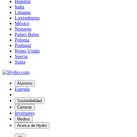
Hungría
Italia
Lituania
Luxemburgo
México
Noruega
Países Bajos
Polonia
Portugal
Reino Unido
Suecia
Suiza
Aluminio
Energía
Sostenibilidad
Carreras
Inversores
Medios
Acerca de Hydro