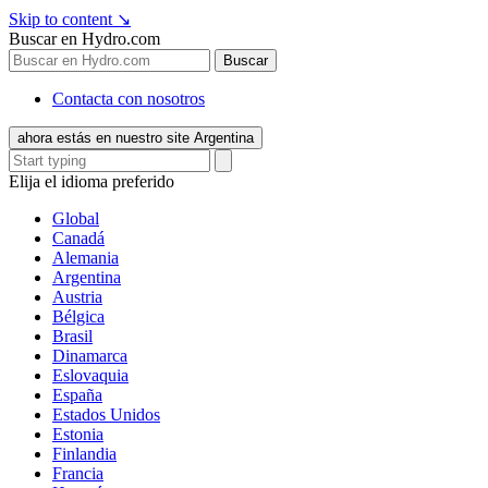
Skip to content
↘
Buscar en Hydro.com
Buscar
Contacta con nosotros
ahora estás en nuestro site Argentina
Elija el idioma preferido
Global
Canadá
Alemania
Argentina
Austria
Bélgica
Brasil
Dinamarca
Eslovaquia
España
Estados Unidos
Estonia
Finlandia
Francia