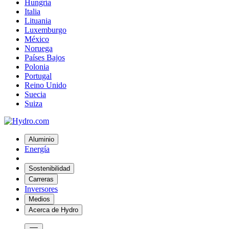
Hungría
Italia
Lituania
Luxemburgo
México
Noruega
Países Bajos
Polonia
Portugal
Reino Unido
Suecia
Suiza
Aluminio
Energía
Sostenibilidad
Carreras
Inversores
Medios
Acerca de Hydro