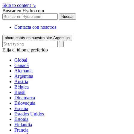
Skip to content
↘
Buscar en Hydro.com
Buscar
Contacta con nosotros
ahora estás en nuestro site Argentina
Elija el idioma preferido
Global
Canadá
Alemania
Argentina
Austria
Bélgica
Brasil
Dinamarca
Eslovaquia
España
Estados Unidos
Estonia
Finlandia
Francia