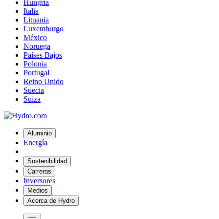
Hungría
Italia
Lituania
Luxemburgo
México
Noruega
Países Bajos
Polonia
Portugal
Reino Unido
Suecia
Suiza
Aluminio
Energía
Sostenibilidad
Carreras
Inversores
Medios
Acerca de Hydro