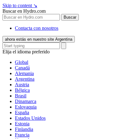
Skip to content
↘
Buscar en Hydro.com
Buscar
Contacta con nosotros
ahora estás en nuestro site Argentina
Elija el idioma preferido
Global
Canadá
Alemania
Argentina
Austria
Bélgica
Brasil
Dinamarca
Eslovaquia
España
Estados Unidos
Estonia
Finlandia
Francia