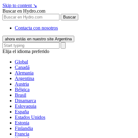
Skip to content
↘
Buscar en Hydro.com
Buscar
Contacta con nosotros
ahora estás en nuestro site Argentina
Elija el idioma preferido
Global
Canadá
Alemania
Argentina
Austria
Bélgica
Brasil
Dinamarca
Eslovaquia
España
Estados Unidos
Estonia
Finlandia
Francia