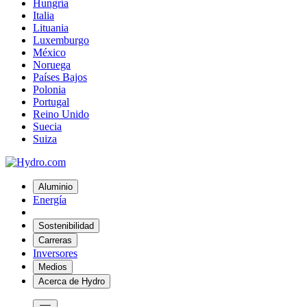
Hungría
Italia
Lituania
Luxemburgo
México
Noruega
Países Bajos
Polonia
Portugal
Reino Unido
Suecia
Suiza
Aluminio
Energía
Sostenibilidad
Carreras
Inversores
Medios
Acerca de Hydro