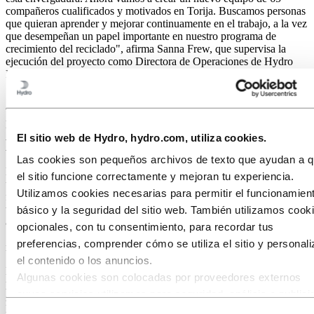
compañeros cualificados y motivados en Torija. Buscamos personas
que quieran aprender y mejorar continuamente en el trabajo, a la vez
que desempeñan un papel importante en nuestro programa de
crecimiento del reciclado", afirma Sanna Frew, que supervisa la
ejecución del proyecto como Directora de Operaciones de Hydro
Recycling en España.
Aumento de la producción de aluminio
reciclado con bajas emisiones de carbono
El sitio web de Hydro, hydro.com, utiliza cookies.
para las industrias europeas
Las cookies son pequeños archivos de texto que ayudan a 
El aluminio es infinitamente reciclable sin perder las propiedades
el sitio funcione correctamente y mejoran tu experiencia.
únicas que lo hacen ideal para una amplia gama de aplicaciones y un
Utilizamos cookies necesarias para permitir el funcionamien
factor clave para la transición ecológica. Aplicando una avanzada
tecnología de clasificación, Hydro Torija podrá reciclar chatarra de
básico y la seguridad del sitio web. También utilizamos cook
aluminio que, de otro modo, podría haber acabado en vertederos.
opcionales, con tu consentimiento, para recordar tus
Además, se crearán aleaciones avanzadas para automoción con la
preferencias, comprender cómo se utiliza el sitio y personali
mayor proporción de chatarra reciclada postconsumo del mercado.
el contenido o los anuncios.
El reciclaje de aluminio requiere sólo el 5% de la energía necesaria
Algunas cookies son colocadas por proveedores externos
para fabricar metal primario en una fundición. A pesar de ello,
cuyos servicios utilizamos para seguridad, análisis o publici
grandes volúmenes de chatarra de aluminio se exportan desde
Europa en lugar de volver al circuito.
Estos terceros pueden combinar la información recopilada de