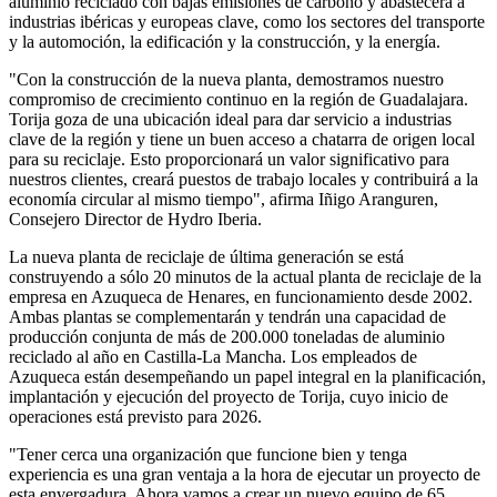
aluminio reciclado con bajas emisiones de carbono y abastecerá a
industrias ibéricas y europeas clave, como los sectores del transporte
y la automoción, la edificación y la construcción, y la energía.
"Con la construcción de la nueva planta, demostramos nuestro
compromiso de crecimiento continuo en la región de Guadalajara.
Torija goza de una ubicación ideal para dar servicio a industrias
clave de la región y tiene un buen acceso a chatarra de origen local
para su reciclaje. Esto proporcionará un valor significativo para
nuestros clientes, creará puestos de trabajo locales y contribuirá a la
economía circular al mismo tiempo", afirma Iñigo Aranguren,
Consejero Director de Hydro Iberia.
La nueva planta de reciclaje de última generación se está
construyendo a sólo 20 minutos de la actual planta de reciclaje de la
empresa en Azuqueca de Henares, en funcionamiento desde 2002.
Ambas plantas se complementarán y tendrán una capacidad de
producción conjunta de más de 200.000 toneladas de aluminio
reciclado al año en Castilla-La Mancha. Los empleados de
Azuqueca están desempeñando un papel integral en la planificación,
implantación y ejecución del proyecto de Torija, cuyo inicio de
operaciones está previsto para 2026.
"Tener cerca una organización que funcione bien y tenga
experiencia es una gran ventaja a la hora de ejecutar un proyecto de
esta envergadura. Ahora vamos a crear un nuevo equipo de 65