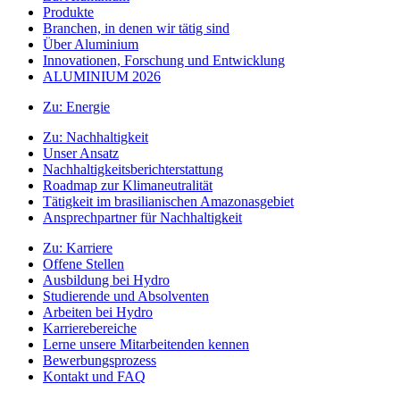
Produkte
Branchen, in denen wir tätig sind
Über Aluminium
Innovationen, Forschung und Entwicklung
ALUMINIUM 2026
Zu:
Energie
Zu:
Nachhaltigkeit
Unser Ansatz
Nachhaltigkeitsberichterstattung
Roadmap zur Klimaneutralität
Tätigkeit im brasilianischen Amazonasgebiet
Ansprechpartner für Nachhaltigkeit
Zu:
Karriere
Offene Stellen
Ausbildung bei Hydro
Studierende und Absolventen
Arbeiten bei Hydro
Karrierebereiche
Lerne unsere Mitarbeitenden kennen
Bewerbungsprozess
Kontakt und FAQ