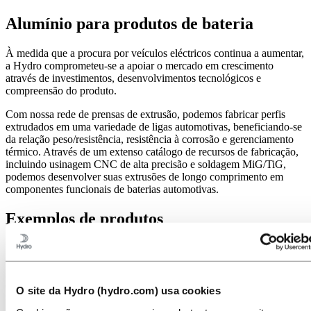
Alumínio para produtos de bateria
À medida que a procura por veículos eléctricos continua a aumentar,
a Hydro comprometeu-se a apoiar o mercado em crescimento
através de investimentos, desenvolvimentos tecnológicos e
compreensão do produto.
Com nossa rede de prensas de extrusão, podemos fabricar perfis
extrudados em uma variedade de ligas automotivas, beneficiando-se
da relação peso/resistência, resistência à corrosão e gerenciamento
térmico. Através de um extenso catálogo de recursos de fabricação,
incluindo usinagem CNC de alta precisão e soldagem MiG/TiG,
podemos desenvolver suas extrusões de longo comprimento em
componentes funcionais de baterias automotivas.
Exemplos de produtos
Nosso portfólio de componentes inclui estruturas de gabinetes,
cabos de bateria de alumínio, sistemas de refrigeração, sistemas de
gerenciamento térmico, carcaças de motor, bandejas de bateria e
componentes estruturais de carroceria adequados para veículos
O site da Hydro (hydro.com) usa cookies
totalmente elétricos, bem como veículos com motor híbrido.