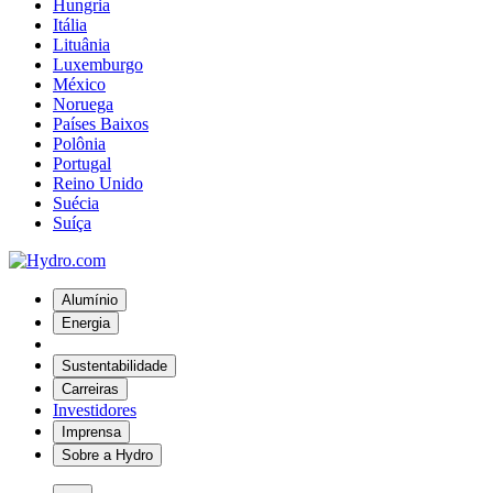
Hungria
Itália
Lituânia
Luxemburgo
México
Noruega
Países Baixos
Polônia
Portugal
Reino Unido
Suécia
Suíça
Alumínio
Energia
Sustentabilidade
Carreiras
Investidores
Imprensa
Sobre a Hydro