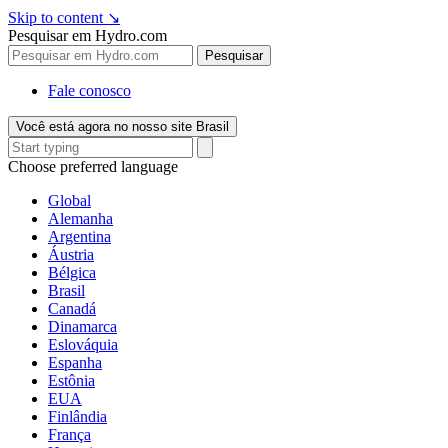
Skip to content
↘
Pesquisar em Hydro.com
Pesquisar
Fale conosco
Você está agora no nosso site Brasil
Choose preferred language
Global
Alemanha
Argentina
Áustria
Bélgica
Brasil
Canadá
Dinamarca
Eslováquia
Espanha
Estônia
EUA
Finlândia
França