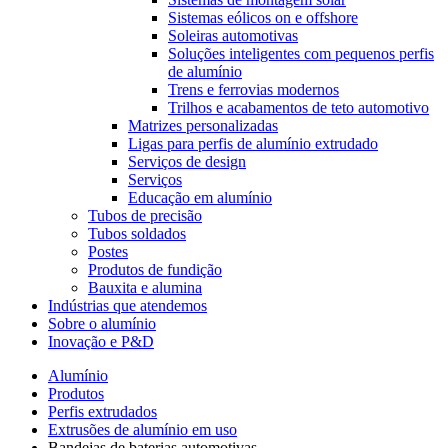
Sistemas eólicos on e offshore
Soleiras automotivas
Soluções inteligentes com pequenos perfis
de alumínio
Trens e ferrovias modernos
Trilhos e acabamentos de teto automotivo
Matrizes personalizadas
Ligas para perfis de alumínio extrudado
Serviços de design
Serviços
Educação em alumínio
Tubos de precisão
Tubos soldados
Postes
Produtos de fundição
Bauxita e alumina
Indústrias que atendemos
Sobre o alumínio
Inovação e P&D
Alumínio
Produtos
Perfis extrudados
Extrusões de alumínio em uso
Bandejas de baterias automotivas