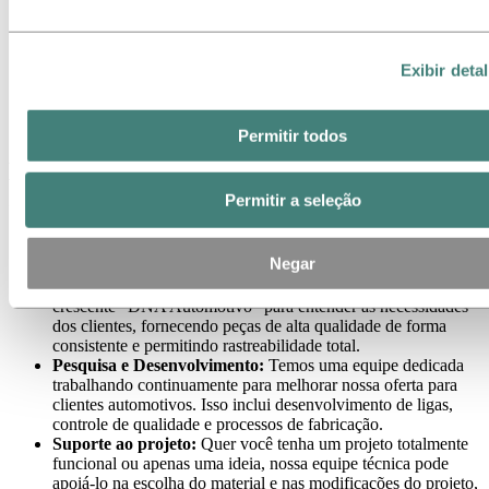
desempenho em colisões e proteção contra rolagem.
Pode ter sido usado antes:
Nossa linha de ligas de
alumínio com baixo teor de carbono e conteúdo
Exibir deta
reciclado pode ajudá-lo a melhorar o impacto do seu
projeto em termos de pegada de carbono e
sustentabilidade. Sem comprometer a qualidade.
Permitir todos
Hidroalumínio para a indústria
automotiva
Permitir a seleção
Nosso DNA Automotivo:
A Hydro produz componentes de
Negar
alumínio para aplicação automotiva há mais de 50 anos.
Nossa experiência e conhecimento impulsionaram nosso
crescente “DNA Automotivo” para entender as necessidades
dos clientes, fornecendo peças de alta qualidade de forma
consistente e permitindo rastreabilidade total.
Pesquisa e Desenvolvimento:
Temos uma equipe dedicada
trabalhando continuamente para melhorar nossa oferta para
clientes automotivos. Isso inclui desenvolvimento de ligas,
controle de qualidade e processos de fabricação.
Suporte ao projeto:
Quer você tenha um projeto totalmente
funcional ou apenas uma ideia, nossa equipe técnica pode
apoiá-lo na escolha do material e nas modificações do projeto,