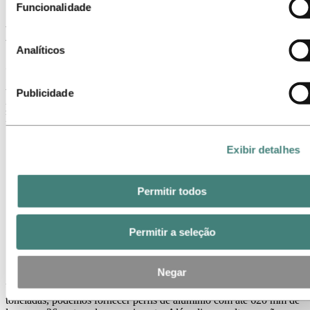
Funcionalidade
configurações do seu navegador. Mas, lembre-se que ao faz
Extrusões para aplicações de
isso, é possível que alguns sites não funcionem como
esperado.
Analíticos
grande porte
Publicidade
Você pode otimizar seus processos e aumentar a qualidade de seus
produtos e soluções usando perfis de alumínio cada vez maiores.
Nós podemos te mostrar como. E te mostrar o porquê.
Exibir detalhes
Permitir todos
Permitir a seleção
Negar
Usando uma prensa extrusora que gera força de prensagem de 8200
toneladas, podemos fornecer perfis de alumínio com até 620 mm de