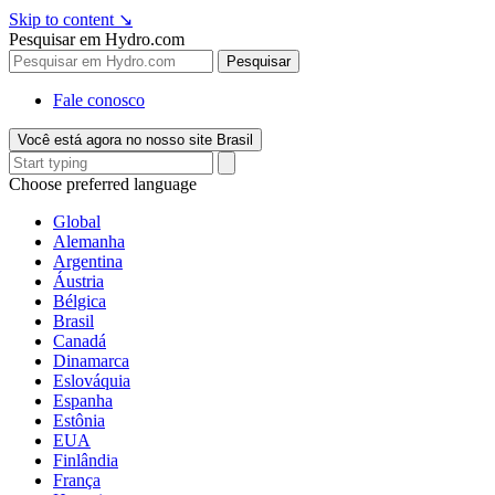
Skip to content
↘
Pesquisar em Hydro.com
Pesquisar
Fale conosco
Você está agora no nosso site Brasil
Choose preferred language
Global
Alemanha
Argentina
Áustria
Bélgica
Brasil
Canadá
Dinamarca
Eslováquia
Espanha
Estônia
EUA
Finlândia
França