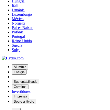
Hungria
Itália
Lituânia
Luxemburgo
México
Noruega
Países Baixos
Polônia
Portugal
Reino Unido
Suécia
Suíça
Alumínio
Energia
Sustentabilidade
Carreiras
Investidores
Imprensa
Sobre a Hydro