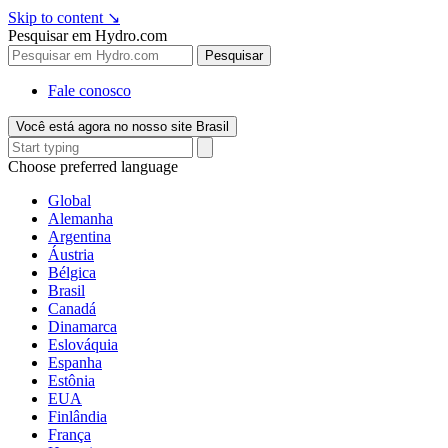
Skip to content
↘
Pesquisar em Hydro.com
Pesquisar
Fale conosco
Você está agora no nosso site Brasil
Choose preferred language
Global
Alemanha
Argentina
Áustria
Bélgica
Brasil
Canadá
Dinamarca
Eslováquia
Espanha
Estônia
EUA
Finlândia
França