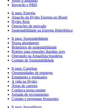
Sobre o alumínio
Inovação e P&D
Ir para:
Energia
Atuação da Hydro Energia no Brasil
Hydro Rein
Operações de mercado
Sustentabilidade na Energia Hidrelétrica
Ir para:
Sustentabilidade
Nossa abordagem
Relatórios de sustentabilidade
Roteiro para emissões líquidas zero
Operando na Amazônia brasileira
Contato de Sustentabilidade
Ir para:
Carreiras
Oportunidades de emprego
Estudantes e graduados
A vida na Hydro
Áreas de carreira
Conheça nossa equipe
Jornada de recrutamento
Contato e perguntas frequentes
Ir para:
Investidores