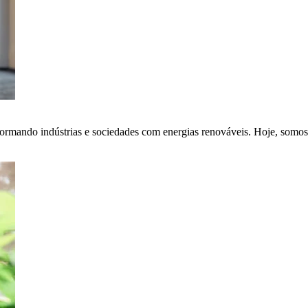
ormando indústrias e sociedades com energias renováveis. Hoje, somos 