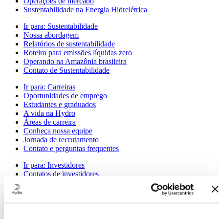
Operações de mercado
Sustentabilidade na Energia Hidrelétrica
Ir para:
Sustentabilidade
Nossa abordagem
Relatórios de sustentabilidade
Roteiro para emissões líquidas zero
Operando na Amazônia brasileira
Contato de Sustentabilidade
Ir para:
Carreiras
Oportunidades de emprego
Estudantes e graduados
A vida na Hydro
Áreas de carreira
Conheça nossa equipe
Jornada de recrutamento
Contato e perguntas frequentes
Ir para:
Investidores
Contatos de investidores
Ir para:
Imprensa
Contatos de meios de comunicação
Notícias
Visão geral da Hydro