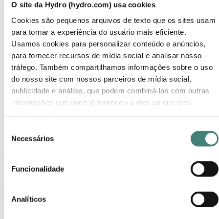
O site da Hydro (hydro.com) usa cookies
Temas em destaque
Galeria de mídia
Cookies são pequenos arquivos de texto que os sites usam
para tornar a experiência do usuário mais eficiente.
Ir para:
Sobre a Hydro
Sobre a Hydro
Usamos cookies para personalizar conteúdo e anúncios,
Indústrias que fazem a diferença
para fornecer recursos de mídia social e analisar nosso
Nosso propósito e valores
tráfego. Também compartilhamos informações sobre o uso
Nossa Estratégia
Localizações da Hydro no Brasil
do nosso site com nossos parceiros de mídia social,
Nossos negócios
publicidade e análise, que podem combiná-las com outras
Nossa história
informações que você já forneceu a eles ou que eles
Gerenciamento e Organização
Governança corporativa
coletaram do uso de seus serviços.
Suprimentos
Selecione o botão ‘Rejeitar’ para recusar todos os cookies
Seleção
Patrocínios
não necessários. Selecione o botão ‘Permitir seleção’ para
Stories By Hydro
Necessários
de
aceitar os cookies selecionados. Selecione o botão ‘Permitir
consentimento
Voltar ao menu principal
todos’ para aceitar todos os tipos de cookies. Importante -
Funcionalidade
Você pode desativar ou limitar o uso de cookies diretamente
nas configurações do seu navegador. Mas, lembre-se que
Fechar
ao fazer isso, é possível que alguns sites não funcionem
Analíticos
como esperado.
Imprensa