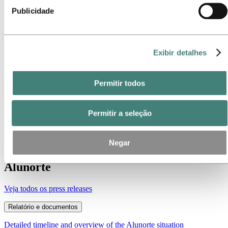
Contatos de meios de comunicação
Publicidade
Notícias
Visão geral da Hydro
Temas em destaque
Programa Corredor
Exibir detalhes
Piloto de tecnologia em Karmøy
Ataque cibernético na Hydro (Apenas Inglês)
Galeria de mídia
Permitir todos
Imprensa
Temas em destaque
Arquivos
Permitir a seleção
Arquivos
Negar
Press releases sobre a situação da
Alunorte
Veja todos os press releases
Relatório e documentos
Detailed timeline and overview of the Alunorte situation