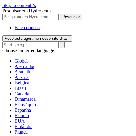
Skip to content
↘
Pesquisar em Hydro.com
Pesquisar
Fale conosco
Você está agora no nosso site Brasil
Choose preferred language
Global
Alemanha
Argentina
Áustria
Bélgica
Brasil
Canadá
Dinamarca
Eslováquia
Espanha
Estônia
EUA
Finlândia
França