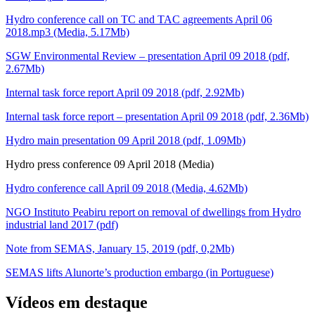
Hydro conference call on TC and TAC agreements April 06
2018.mp3 (Media, 5.17Mb)
SGW Environmental Review – presentation April 09 2018 (pdf,
2.67Mb)
Internal task force report April 09 2018 (pdf, 2.92Mb)
Internal task force report – presentation April 09 2018 (pdf, 2.36Mb)
Hydro main presentation 09 April 2018 (pdf, 1.09Mb)
Hydro press conference 09 April 2018 (Media)
Hydro conference call April 09 2018 (Media, 4.62Mb)
NGO Instituto Peabiru report on removal of dwellings from Hydro
industrial land 2017 (pdf)
Note from SEMAS, January 15, 2019 (pdf, 0,2Mb)
SEMAS lifts Alunorte’s production embargo (in Portuguese)
Vídeos em destaque