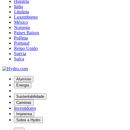
Hungria
Itália
Lituânia
Luxemburgo
México
Noruega
Países Baixos
Polônia
Portugal
Reino Unido
Suécia
Suíça
Alumínio
Energia
Sustentabilidade
Carreiras
Investidores
Imprensa
Sobre a Hydro