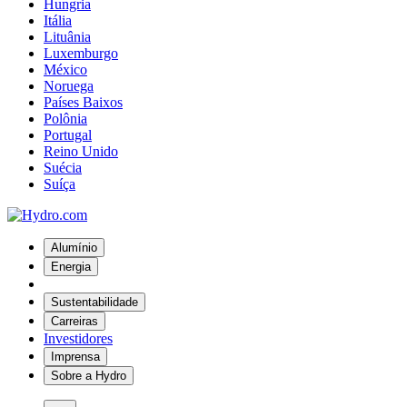
Hungria
Itália
Lituânia
Luxemburgo
México
Noruega
Países Baixos
Polônia
Portugal
Reino Unido
Suécia
Suíça
Alumínio
Energia
Sustentabilidade
Carreiras
Investidores
Imprensa
Sobre a Hydro