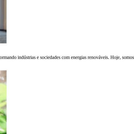
ormando indústrias e sociedades com energias renováveis. Hoje, somos 