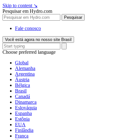
Skip to content
↘
Pesquisar em Hydro.com
Pesquisar
Fale conosco
Você está agora no nosso site Brasil
Choose preferred language
Global
Alemanha
Argentina
Áustria
Bélgica
Brasil
Canadá
Dinamarca
Eslováquia
Espanha
Estônia
EUA
Finlândia
França