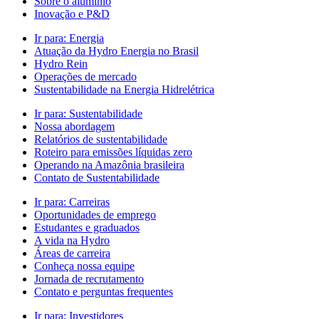
Sobre o alumínio
Inovação e P&D
Ir para:
Energia
Atuação da Hydro Energia no Brasil
Hydro Rein
Operações de mercado
Sustentabilidade na Energia Hidrelétrica
Ir para:
Sustentabilidade
Nossa abordagem
Relatórios de sustentabilidade
Roteiro para emissões líquidas zero
Operando na Amazônia brasileira
Contato de Sustentabilidade
Ir para:
Carreiras
Oportunidades de emprego
Estudantes e graduados
A vida na Hydro
Áreas de carreira
Conheça nossa equipe
Jornada de recrutamento
Contato e perguntas frequentes
Ir para:
Investidores