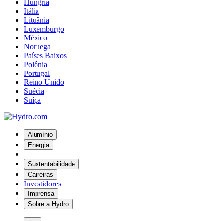
Hungria
Itália
Lituânia
Luxemburgo
México
Noruega
Países Baixos
Polônia
Portugal
Reino Unido
Suécia
Suíça
Alumínio
Energia
Sustentabilidade
Carreiras
Investidores
Imprensa
Sobre a Hydro