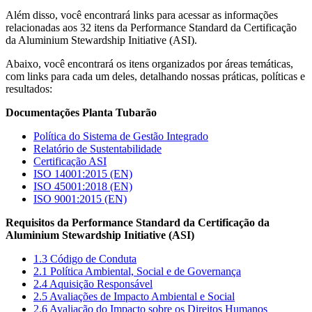
Além disso, você encontrará links para acessar as informações
relacionadas aos 32 itens da Performance Standard da Certificação
da Aluminium Stewardship Initiative (ASI).
Abaixo, você encontrará os itens organizados por áreas temáticas,
com links para cada um deles, detalhando nossas práticas, políticas e
resultados:
Documentações Planta Tubarão
Política do Sistema de Gestão Integrado
Relatório de Sustentabilidade
Certificação ASI
ISO 14001:2015 (EN)
ISO 45001:2018 (EN)
ISO 9001:2015 (EN)
Requisitos da Performance Standard da Certificação da
Aluminium Stewardship Initiative (ASI)
1.3 Código de Conduta
2.1 Política Ambiental, Social e de Governança
2.4 Aquisição Responsável
2.5 Avaliações de Impacto Ambiental e Social
2.6 Avaliação do Impacto sobre os Direitos Humanos