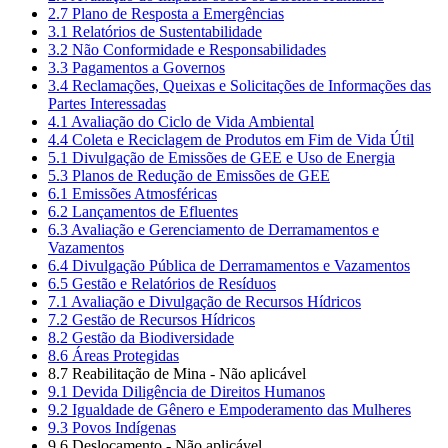
2.7 Plano de Resposta a Emergências
3.1 Relatórios de Sustentabilidade
3.2 Não Conformidade e Responsabilidades
3.3 Pagamentos a Governos
3.4 Reclamações, Queixas e Solicitações de Informações das
Partes Interessadas
4.1 Avaliação do Ciclo de Vida Ambiental
4.4 Coleta e Reciclagem de Produtos em Fim de Vida Útil
5.1 Divulgação de Emissões de GEE e Uso de Energia
5.3 Planos de Redução de Emissões de GEE
6.1 Emissões Atmosféricas
6.2 Lançamentos de Efluentes
6.3 Avaliação e Gerenciamento de Derramamentos e
Vazamentos
6.4 Divulgação Pública de Derramamentos e Vazamentos
6.5 Gestão e Relatórios de Resíduos
7.1 Avaliação e Divulgação de Recursos Hídricos
7.2 Gestão de Recursos Hídricos
8.2 Gestão da Biodiversidade
8.6 Áreas Protegidas
8.7 Reabilitação de Mina - Não aplicável
9.1 Devida Diligência de Direitos Humanos
9.2 Igualdade de Gênero e Empoderamento das Mulheres
9.3 Povos Indígenas
9.6 Deslocamento - Não aplicável