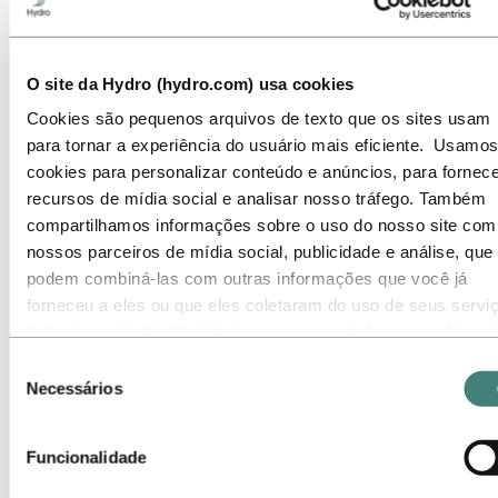
Operações de mercado
Sustentabilidade na Energia Hidrelétrica
Ir para:
Sustentabilidade
Nossa abordagem
O site da Hydro (hydro.com) usa cookies
Relatórios de sustentabilidade
Cookies são pequenos arquivos de texto que os sites usam
Roteiro para emissões líquidas zero
Operando na Amazônia brasileira
para tornar a experiência do usuário mais eficiente. Usamos
Contato de Sustentabilidade
cookies para personalizar conteúdo e anúncios, para fornece
Ir para:
Carreiras
recursos de mídia social e analisar nosso tráfego. Também
Oportunidades de emprego
compartilhamos informações sobre o uso do nosso site com
Estudantes e graduados
nossos parceiros de mídia social, publicidade e análise, que
A vida na Hydro
Áreas de carreira
podem combiná-las com outras informações que você já
Conheça nossa equipe
forneceu a eles ou que eles coletaram do uso de seus servi
Jornada de recrutamento
Selecione o botão ‘Rejeitar’ para recusar todos os cookies n
Contato e perguntas frequentes
necessários. Selecione o botão ‘Permitir seleção’ para aceita
Seleção
Ir para:
Investidores
os cookies selecionados. Selecione o botão ‘Permitir todos’ 
Necessários
de
Contatos de investidores
aceitar todos os tipos de cookies. Importante - Você pode
consentimento
Ir para:
Imprensa
desativar ou limitar o uso de cookies diretamente nas
Contatos de meios de comunicação
Funcionalidade
configurações do seu navegador. Mas, lembre-se que ao faz
Notícias
isso, é possível que alguns sites não funcionem como
Visão geral da Hydro