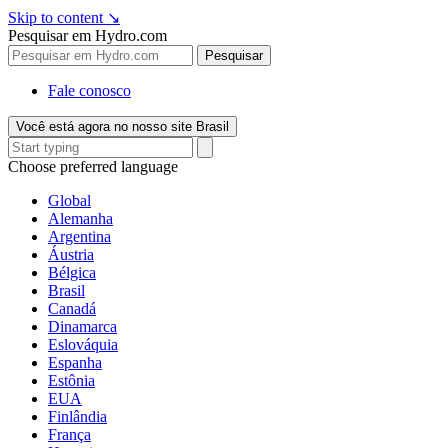
Skip to content
↘
Pesquisar em Hydro.com
Pesquisar
Fale conosco
Você está agora no nosso site Brasil
Choose preferred language
Global
Alemanha
Argentina
Áustria
Bélgica
Brasil
Canadá
Dinamarca
Eslováquia
Espanha
Estônia
EUA
Finlândia
França