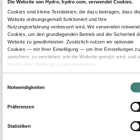
Die Website von Hydro, hydro.com, verwendet Cookies.
Zu:
Nachhaltigkeit
Cookies sind kleine Textdateien, die dazu beitragen, dass di
Unser Ansatz
Website ordnungsgemäß funktioniert und Ihre
Nachhaltigkeitsberichterstattung
Roadmap zur Klimaneutralität
Nutzungserfahrung verbessert wird. Wir verwenden notwend
Tätigkeit im brasilianischen Amazonasgebiet
Cookies, um den grundlegenden Betrieb und die Sicherheit d
Ansprechpartner für Nachhaltigkeit
Website zu gewährleisten. Zusätzlich nutzen wir optionale
Zu:
Karriere
Cookies — mit Ihrer Einwilligung — um Ihre Einstellungen zu
Stellenangebote
speichern, zu verstehen, wie die Website genutzt wird, und 
Studierende und Absolventen
Inhalte oder Werbung zu personalisieren.
Leben bei Hydro
Berufsfelder
Einige Cookies werden von Drittanbietern gesetzt, deren Too
Lerne unsere Mitarbeitenden kennen
wir für Sicherheits‑, Analyse‑ oder Werbezwecke verwenden
Einwilligungsauswahl
Bewerbungsprozess
Diese Drittanbieter können die Informationen, die sie über Ih
Notwendigkeiten
Kontakt und FAQ
Nutzung unserer Website sammeln, mit anderen Daten
Zu:
Investors
kombinieren, die Sie ihnen bereitgestellt haben oder die sie ü
Präferenzen
Zu:
Media
Ihre Nutzung ihrer Dienste gesammelt haben. Der Drittanbiet
Pressekontakte
der für ein Drittanbieter‑Cookie verantwortlich ist, ist der
News
Verantwortliche für die Verarbeitung der durch dieses Cookie
Hydro auf einen Blick
Statistiken
Themen der Agenda
erhobenen personenbezogenen Daten. In der untenstehende
Mediengalerie
Cookieliste können Sie einsehen, um welche Drittanbieter es