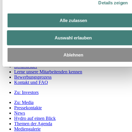
Details zeigen
Zu:
Nachhaltigkeit
Unser Ansatz
Nachhaltigkeitsberichterstattung
Alle zulassen
Roadmap zur Klimaneutralität
Tätigkeit im brasilianischen Amazonasgebiet
Ansprechpartner für Nachhaltigkeit
Auswahl erlauben
Zu:
Karriere
Stellenangebote
Ablehnen
Studierende und Absolventen
Leben bei Hydro
Berufsfelder
Lerne unsere Mitarbeitenden kennen
Bewerbungsprozess
Kontakt und FAQ
Zu:
Investors
Zu:
Media
Pressekontakte
News
Hydro auf einen Blick
Themen der Agenda
Mediengalerie