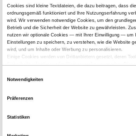
Bau- und Konstruktionsindustrie
Cookies sind kleine Textdateien, die dazu beitragen, dass di
Schiff- und Bootsbau
ordnungsgemäß funktioniert und Ihre Nutzungserfahrung ver
Verkehr
HLK
wird. Wir verwenden notwendige Cookies, um den grundleg
Sonne und Energie
Betrieb und die Sicherheit der Website zu gewährleisten. Zus
Solarenergie
nutzen wir optionale Cookies — mit Ihrer Einwilligung — um 
Wind
Onshore
Einstellungen zu speichern, zu verstehen, wie die Website g
Offshore
wird, und um Inhalte oder Werbung zu personalisieren.
Geothermie
Einige Cookies werden von Drittanbietern gesetzt, deren Tool
Wärmemanagement
Öl und Gas
Sicherheits‑, Analyse‑ oder Werbezwecke verwenden. Diese
Industriedesign
Drittanbieter können die Informationen, die sie über Ihre Nut
Einwilligungsauswahl
Infrastruktur
unserer Website sammeln, mit anderen Daten kombinieren, d
Notwendigkeiten
Elektronik
Allgemeiner Maschinenbau
ihnen bereitgestellt haben oder die sie über Ihre Nutzung ihr
Über Aluminium
gesammelt haben. Der Drittanbieter, der für ein Drittanbieter
Innovationen, Forschung und Entwicklung
Präferenzen
verantwortlich ist, ist der Verantwortliche für die Verarbeitung
Aluminium
durch dieses Cookie erhobenen personenbezogenen Daten. I
Branchen, in denen wir tätig sind
untenstehenden Cookieliste können Sie einsehen, um welch
Statistiken
Sonne und Energie
Drittanbieter es sich handelt.
Wind
Marketing