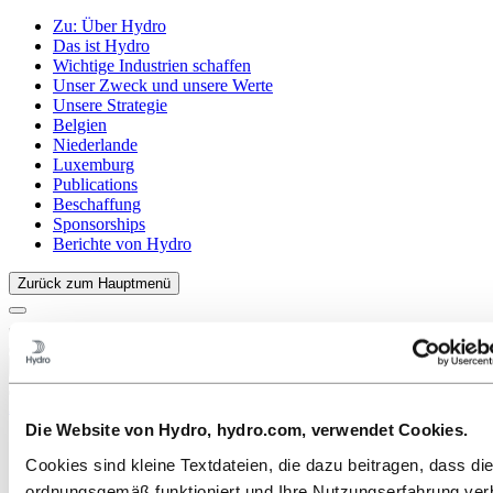
Zu:
Über Hydro
Das ist Hydro
Wichtige Industrien schaffen
Unser Zweck und unsere Werte
Unsere Strategie
Belgien
Niederlande
Luxemburg
Publications
Beschaffung
Sponsorships
Berichte von Hydro
Zurück zum Hauptmenü
Schließen
Aluminium
Die Website von Hydro, hydro.com, verwendet Cookies.
Produkte
Branchen, in denen wir tätig sind
Cookies sind kleine Textdateien, die dazu beitragen, dass di
Automobilindustrie
ordnungsgemäß funktioniert und Ihre Nutzungserfahrung ver