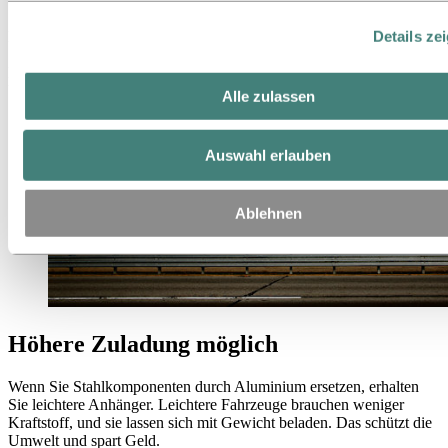
Details ze
Leichtere Anhänger ermöglichen eine höhere Zuladung. Verwenden
Sie statt Stahl das leichtere und robustere Aluminium. Ein geringeres
Fahrzeuggewicht macht sich spätestens an der Tankstelle bemerkbar.
Und auch die Natur bedankt sich für die geringere Abgasbelastung.
Alle zulassen
Auswahl erlauben
Ablehnen
Höhere Zuladung möglich
Wenn Sie Stahlkomponenten durch Aluminium ersetzen, erhalten
Sie leichtere Anhänger. Leichtere Fahrzeuge brauchen weniger
Kraftstoff, und sie lassen sich mit Gewicht beladen. Das schützt die
Umwelt und spart Geld.