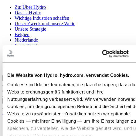
Zu:
Über Hydro
Das ist Hydro
Wichtige Industrien schaffen
Unser Zweck und unsere Werte
Unsere Strategie
Belgien
Niederlande
Luxemburg
Publications
Beschaffung
Sponsorships
Berichte von Hydro
Die Website von Hydro, hydro.com, verwendet Cookies.
Zurück zum Hauptmenü
Cookies sind kleine Textdateien, die dazu beitragen, dass di
Website ordnungsgemäß funktioniert und Ihre
Nutzungserfahrung verbessert wird. Wir verwenden notwend
Schließen
Cookies, um den grundlegenden Betrieb und die Sicherheit d
Karriere
Website zu gewährleisten. Zusätzlich nutzen wir optionale
Cookies — mit Ihrer Einwilligung — um Ihre Einstellungen zu
Stellenangebote
Studierende und Absolventen
speichern, zu verstehen, wie die Website genutzt wird, und 
Leben bei Hydro
Inhalte oder Werbung zu personalisieren.