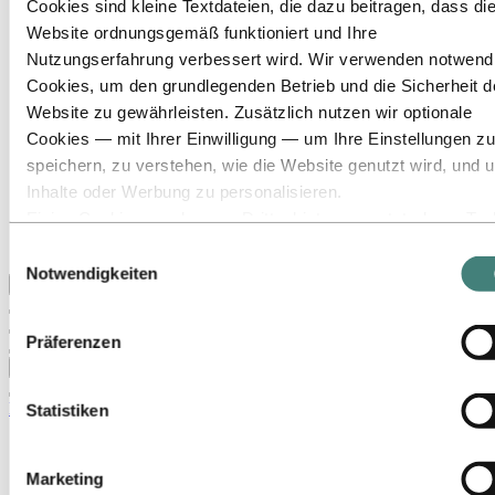
Cookies sind kleine Textdateien, die dazu beitragen, dass di
Zu:
Über Hydro
Website ordnungsgemäß funktioniert und Ihre
Das ist Hydro
Nutzungserfahrung verbessert wird. Wir verwenden notwend
Wichtige Industrien schaffen
Cookies, um den grundlegenden Betrieb und die Sicherheit d
Unser Zweck und unsere Werte
Unsere Strategie
Website zu gewährleisten. Zusätzlich nutzen wir optionale
Belgien
Cookies — mit Ihrer Einwilligung — um Ihre Einstellungen zu
Niederlande
speichern, zu verstehen, wie die Website genutzt wird, und 
Luxemburg
Publications
Inhalte oder Werbung zu personalisieren.
Beschaffung
Einige Cookies werden von Drittanbietern gesetzt, deren Too
Sponsorships
wir für Sicherheits‑, Analyse‑ oder Werbezwecke verwenden
Berichte von Hydro
Einwilligungsauswahl
Diese Drittanbieter können die Informationen, die sie über Ih
Notwendigkeiten
Zurück zum Hauptmenü
Nutzung unserer Website sammeln, mit anderen Daten
kombinieren, die Sie ihnen bereitgestellt haben oder die sie ü
Präferenzen
Ihre Nutzung ihrer Dienste gesammelt haben. Der Drittanbiet
Schließen
der für ein Drittanbieter‑Cookie verantwortlich ist, ist der
Verantwortliche für die Verarbeitung der durch dieses Cookie
Medien
Statistiken
erhobenen personenbezogenen Daten. In der untenstehende
Pressekontakte
Cookieliste können Sie einsehen, um welche Drittanbieter es
News
Marketing
sich handelt.
News abonnieren