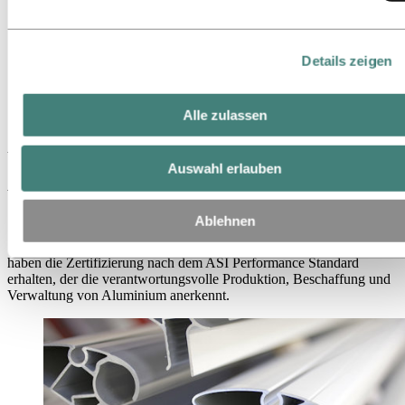
Hydro auf einen Blick
Themen der Agenda
Mediengalerie
Details zeigen
Medien
News
Weitere Extrusionsstellen für Hydro-Aluminium erhalten die
Alle zulassen
ASI-Zertifizierung
Weitere Extrusionsstellen für Hydro-
Auswahl erlauben
Aluminium erhalten die ASI-
Zertifizierung
Ablehnen
Sieben weitere Aluminium-Extrusionsbetriebe von Hydro in Europa
haben die Zertifizierung nach dem ASI Performance Standard
erhalten, der die verantwortungsvolle Produktion, Beschaffung und
Verwaltung von Aluminium anerkennt.