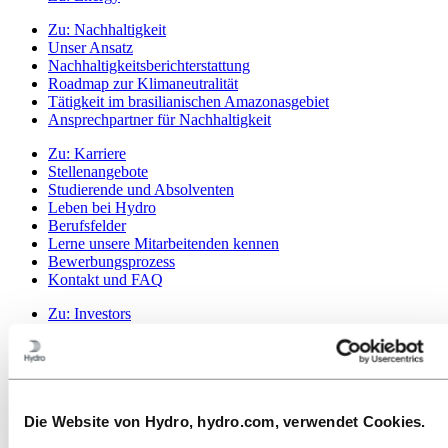
Zu:
Nachhaltigkeit
Unser Ansatz
Nachhaltigkeitsberichterstattung
Roadmap zur Klimaneutralität
Tätigkeit im brasilianischen Amazonasgebiet
Ansprechpartner für Nachhaltigkeit
Zu:
Karriere
Stellenangebote
Studierende und Absolventen
Leben bei Hydro
Berufsfelder
Lerne unsere Mitarbeitenden kennen
Bewerbungsprozess
Kontakt und FAQ
Zu:
Investors
Zu:
Media
Pressekontakte
News
Hydro auf einen Blick
Themen der Agenda
Die Website von Hydro, hydro.com, verwendet Cookies.
Mediengalerie