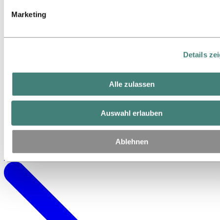
Marketing
In praktisch allen Sektionen einer Windenergieanlage kommen
Aluminiumlösungen zum Einsatz. Wir können weltweit die
erforderlichen Stückzahlen liefern.
Details ze
Alle zulassen
Auswahl erlauben
Ablehnen
Gern beraten wir Sie ausführlicher zu Ihren Windenergie-Projekten