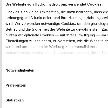
Solarenergie
Die Website von Hydro, hydro.com, verwendet Cookies.
Wind
Onshore
Cookies sind kleine Textdateien, die dazu beitragen, dass di
Offshore
ordnungsgemäß funktioniert und Ihre Nutzungserfahrung ver
Erdwärme
wird. Wir verwenden notwendige Cookies, um den grundleg
Wärmemanagement
Öl und Gas
Betrieb und die Sicherheit der Website zu gewährleisten. Zus
Industriedesign
nutzen wir optionale Cookies — mit Ihrer Einwilligung — um 
Infrastruktur
Einstellungen zu speichern, zu verstehen, wie die Website g
Elektronik
Allgemeiner Maschinenbau
wird, und um Inhalte oder Werbung zu personalisieren.
Über Aluminium
Einige Cookies werden von Drittanbietern gesetzt, deren Tool
Innovationen, Forschung und Entwicklung
Sicherheits‑, Analyse‑ oder Werbezwecke verwenden. Diese
ALUMINIUM 2026
Drittanbieter können die Informationen, die sie über Ihre Nut
Einwilligungsauswahl
Aluminium
unserer Website sammeln, mit anderen Daten kombinieren, d
Notwendigkeiten
Branchen, in denen wir tätig sind
ihnen bereitgestellt haben oder die sie über Ihre Nutzung ihr
Sonne und Energie
Wind
gesammelt haben. Der Drittanbieter, der für ein Drittanbieter
Onshore
Präferenzen
verantwortlich ist, ist der Verantwortliche für die Verarbeitung
durch dieses Cookie erhobenen personenbezogenen Daten. I
Zulieferer der
untenstehenden Cookieliste können Sie einsehen, um welch
Statistiken
Windenergiewirtschaft
Drittanbieter es sich handelt.