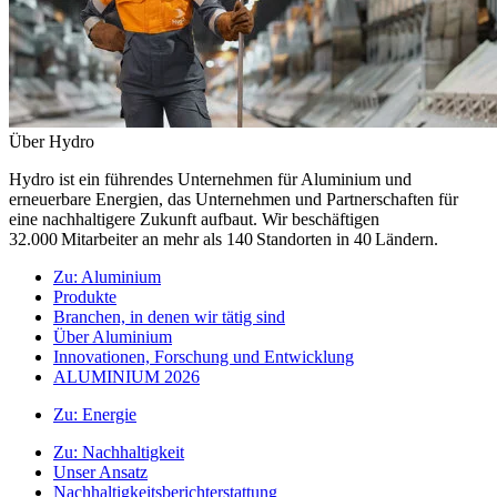
Über Hydro
Hydro ist ein führendes Unternehmen für Aluminium und
erneuerbare Energien, das Unternehmen und Partnerschaften für
eine nachhaltigere Zukunft aufbaut. Wir beschäftigen
32.000 Mitarbeiter an mehr als 140 Standorten in 40 Ländern.
Zu:
Aluminium
Produkte
Branchen, in denen wir tätig sind
Über Aluminium
Innovationen, Forschung und Entwicklung
ALUMINIUM 2026
Zu:
Energie
Zu:
Nachhaltigkeit
Unser Ansatz
Nachhaltigkeitsberichterstattung