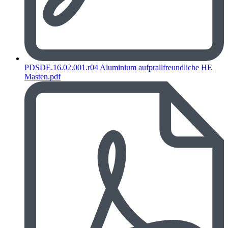
PDSDE.16.02.001.r04 Aluminium aufprallfreundliche HE
Masten.pdf