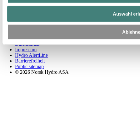
YouTube
Auswahl erl
Shapes
Ablehn
Beschaffung
Datenschutz
Impressum
Hydro AlertLine
Barrierefreiheit
Public sitemap
© 2026 Norsk Hydro ASA