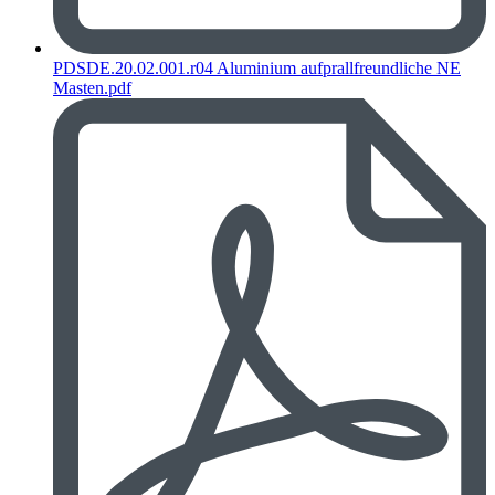
PDSDE.20.02.001.r04 Aluminium aufprallfreundliche NE
Masten.pdf