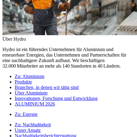
Über Hydro
Hydro ist ein führendes Unternehmen für Aluminium und
erneuerbare Energien, das Unternehmen und Partnerschaften für
eine nachhaltigere Zukunft aufbaut. Wir beschäftigen
32.000 Mitarbeiter an mehr als 140 Standorten in 40 Ländern.
Zu:
Aluminium
Produkte
Branchen, in denen wir tätig sind
Über Aluminium
Innovationen, Forschung und Entwicklung
ALUMINIUM 2026
Zu:
Energie
Zu:
Nachhaltigkeit
Unser Ansatz
Nachhaltigkeitsberichterstattung