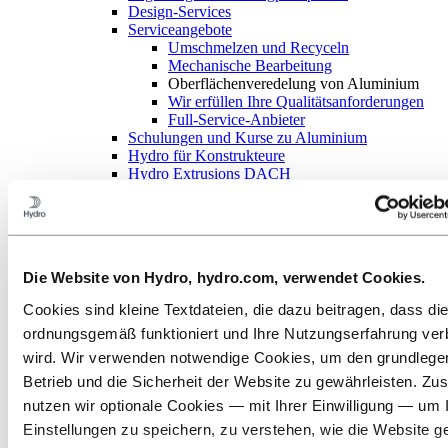
Design-Services
Serviceangebote
Umschmelzen und Recyceln
Mechanische Bearbeitung
Oberflächenveredelung von Aluminium
Wir erfüllen Ihre Qualitätsanforderungen
Full-Service-Anbieter
Schulungen und Kurse zu Aluminium
Hydro für Konstrukteure
Hydro Extrusions DACH
Hydro Extrusions Partner Pakete
Präzisionsrohre
Geschweißte Rohre
Maste
Gießereiprodukte
Die Website von Hydro, hydro.com, verwendet Cookies.
Bauxit und Aluminiumoxid
Branchen, in denen wir tätig sind
Cookies sind kleine Textdateien, die dazu beitragen, dass di
Über Aluminium
ordnungsgemäß funktioniert und Ihre Nutzungserfahrung ver
Innovationen, Forschung und Entwicklung
ALUMINIUM 2026
wird. Wir verwenden notwendige Cookies, um den grundleg
Betrieb und die Sicherheit der Website zu gewährleisten. Zus
Aluminium
nutzen wir optionale Cookies — mit Ihrer Einwilligung — um 
Produkte
Strangpressprofile
Einstellungen zu speichern, zu verstehen, wie die Website g
Serviceangebote