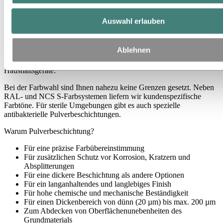
Pulverbeschichten von Aluminiumprofilen
Auswahl erlauben
Pulverbeschichten kann eine dekorative Oberfläche erzeugen, die
härter und haltbarer ist als herkömmliche Farbe. Dadurch eignet sie
Ablehnen
sich ideal für Anwendungen, die eine länger anhaltende Oberfläche
erfordern, wie etwa Fahrradrahmen, Autoverkleidungen und
Haushaltsgeräte.
Bei der Farbwahl sind Ihnen nahezu keine Grenzen gesetzt. Neben
RAL- und NCS S-Farbsystemen liefern wir kundenspezifische
Farbtöne. Für sterile Umgebungen gibt es auch spezielle
antibakterielle Pulverbeschichtungen.
Warum Pulverbeschichtung?
Für eine präzise Farbübereinstimmung
Für zusätzlichen Schutz vor Korrosion, Kratzern und
Absplitterungen
Für eine dickere Beschichtung als andere Optionen
Für ein langanhaltendes und langlebiges Finish
Für hohe chemische und mechanische Beständigkeit
Für einen Dickenbereich von dünn (20 µm) bis max. 200 µm
Zum Abdecken von Oberflächenunebenheiten des
Grundmaterials