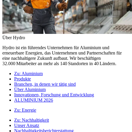
Über Hydro
Hydro ist ein führendes Unternehmen für Aluminium und
erneuerbare Energien, das Unternehmen und Partnerschaften für
eine nachhaltigere Zukunft aufbaut. Wir beschäftigen
32.000 Mitarbeiter an mehr als 140 Standorten in 40 Ländern.
Zu:
Aluminium
Produkte
Branchen, in denen wir tätig sind
Über Aluminium
Innovationen, Forschung und Entwicklung
ALUMINIUM 2026
Zu:
Energie
Zu:
Nachhaltigkeit
Unser Ansatz
Nachhaltigkeitsberichterstattung