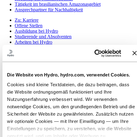
Tätigkeit im brasilianischen Amazonasgebiet
Ansprechpartner für Nachhaltigkeit
Zu:
Karriere
Offene Stellen
Ausbildung bei Hydro
Studierende und Absolventen
Arbeiten bei Hydro
Karrierebereiche
Lerne unsere Mitarbeitenden kennen
Bewerbungsprozess
Kontakt und FAQ
Zu:
Investoren
Die Website von Hydro, hydro.com, verwendet Cookies.
Investoren
Cookies sind kleine Textdateien, die dazu beitragen, dass
Zu:
Medien
die Website ordnungsgemäß funktioniert und Ihre
News
Nutzungserfahrung verbessert wird. Wir verwenden
Hydro auf einen Blick
notwendige Cookies, um den grundlegenden Betrieb und die
Mediengalerie
Sicherheit der Website zu gewährleisten. Zusätzlich nutzen
Zu:
Über Hydro
wir optionale Cookies — mit Ihrer Einwilligung — um Ihre
Das ist Hydro
Wichtige Industrien schaffen
Einstellungen zu speichern, zu verstehen, wie die Website
Unser Zweck und unsere Werte
genutzt wird, und um Inhalte oder Werbung zu