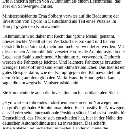
Die Kanzlerin sprach von Aluminium als einem Leichtmetall, das
aber ein Schwergewicht sei.
Ministerpräsidentin Erna Solberg verwies auf die Bedeutung der
Investition von Hydro in Deutschland als Teil eines Puzzles im
Kampf gegen den Klimawandel.
„Aluminium wird daher mit Recht das ‘grüne Metall’ genannt.
Dieses leichte Metall ist der Werkstoff der Zukunft und hat ein
beträchtliches Potenzial, mehr und mehr verwendet zu werden. Mit
dieser neuen Automobillinie versetzt Hydro die Autoindustrie in die
Lage, statt Stahl zunehmend Aluminium zu verwenden. Dadurch
werden die Fahrzeuge leichter. Und leichtere Fahrzeuge brauchen
weniger Treibstoff und sind somit klimafreundlicher. Das hier ist ein
gutes Beispiel dafür, wie der Kampf gegen den Klimawandel mit
dem Erfolg auf dem globalen Markt Hand in Hand gehen kann“,
sagte die norwegische Ministerpräsidentin.
Sie kommentierte auch die Investition auch aus bilateralen Sicht.
„Hydro ist ein führendes Industrieunternehmen in Norwegen und
ein großer globaler Aluminiumanbieter. Es ist positiv für Norwegen,
dass Hydro seine internationale Position stärkt. Und es ist positiv für
Deutschland, das Hydro sich entschieden hat, hier in der Nähe der
deutschen Automobilindustrie zu investieren. Das schafft
Arbeitsplätze und Sicherheit in beiden Ländern", fügte die