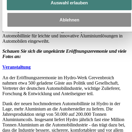
Auswahl erlauben
Kanzlerin eröffnet neue Hydro-Anlage:
„Ein Versprechen für die Zukunft“
Ablehnen
Bundeskanzlerin Angela Merkel und die norwegische
Ministerpräsidentin Erna Solberg haben Hydros neue
Automobillinie für leichte und innovative Aluminiumlösungen in
Automobilen eingeweiht.
Schauen Sie sich die ungekürzte Eröffnungszeremonie und viele
Fotos an:
Veranstaltung
An der Eröffnungszeremonie im Hydro-Werk Grevenbroich
nahmen etwa 500 geladene Gäste aus Politik und Gesellschaft,
Vertreter der deutschen Automobilindustrie, wichtige Zulieferer,
Forschung & Entwicklung und Anteilseigner teil.
Dank der neuen hochmodernen Automobillinie ist Hydro in der
Lage, mehr Aluminium an die Autohersteller zu liefern. Die
Jahresproduktion steigt von 50.000 auf 200.000 Tonnen
Aluminiumcoils. Insgesamt liefert Hydro jährlich fast eine Million
Tonnen Aluminium an die Automobilindustrie - das trägt dazu bei,
dass die Industrie bessere, sicherere, komfortablere und vor allem