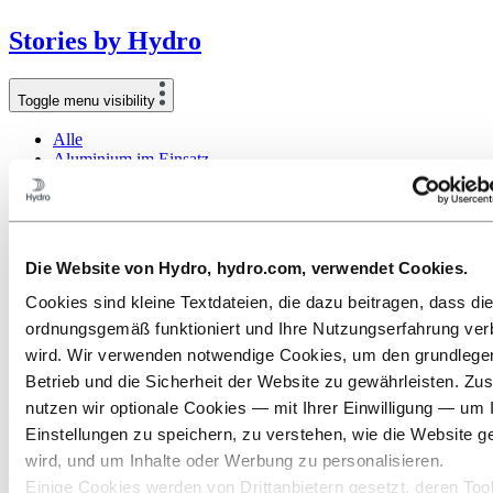
Stories
by
Hydro
Toggle menu visibility
Alle
Aluminium im Einsatz
Innovation und Technologie
Nachhaltigkeit
Menschen und Karriere
Recycling
Energie
Die Website von Hydro, hydro.com, verwendet Cookies.
Green Furniture wählt Hydro CIRCAL
Cookies sind kleine Textdateien, die dazu beitragen, dass di
ordnungsgemäß funktioniert und Ihre Nutzungserfahrung ver
für eine nachhaltige Transformation
wird. Wir verwenden notwendige Cookies, um den grundleg
Betrieb und die Sicherheit der Website zu gewährleisten. Zus
18. Oktober 2021
nutzen wir optionale Cookies — mit Ihrer Einwilligung — um 
Green Furniture Concept möchte den Wandel in der Möbelindustrie
Einstellungen zu speichern, zu verstehen, wie die Website g
vorantreiben. Sie wollen einen nachhaltigen Wandel. Deshalb haben
sie sich für Aluminium - mit geringen Kohlendioxid-Emissionen -
wird, und um Inhalte oder Werbung zu personalisieren.
als Material für eine Schlüsselkomponente ihrer neuen Serie Ascent
Einige Cookies werden von Drittanbietern gesetzt, deren Tool