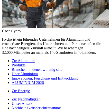
Über Hydro
Hydro ist ein führendes Unternehmen für Aluminium und
erneuerbare Energien, das Unternehmen und Partnerschaften für
eine nachhaltigere Zukunft aufbaut. Wir beschäftigen
32.000 Mitarbeiter an mehr als 140 Standorten in 40 Ländern.
Zu:
Aluminium
Produkte
Branchen, in denen wir tätig sind
Über Aluminium
Innovationen, Forschung und Entwicklung
ALUMINIUM 2026
Zu:
Energie
Zu:
Nachhaltigkeit
Unser Ansatz
Nachhaltigkeitsberichterstattung