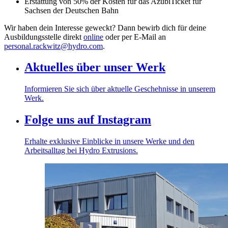
Erstattung von 50% der Kosten für das AzubiTicket für
Sachsen der Deutschen Bahn
Wir haben dein Interesse geweckt? Dann bewirb dich für deine
Ausbildungsstelle direkt
online
oder per E-Mail an
personal.rackwitz@hydro.com
.
Aktuelles über unser Werk
Informieren Sie sich über aktuelle Geschehnisse in unserem
Werk.
Folge uns auf Instagram
Erhalte exklusive Einblicke in unsere Werke und den
Arbeitsalltag bei Hydro Extrusions.