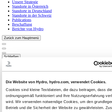
Unsere Strategie
Standorte in Österreich
Standorte in Deutschland
Standorte in der Schweiz
Publications
Beschaffung
Berichte von Hydro
Zurück zum Hauptmenü
Schließen
Über Hydro
Das ist Hydro
Wichtige Industrien schaffen
Die Website von Hydro, hydro.com, verwendet Cookies.
Unser Zweck und unsere Werte
Unsere Strategie
Cookies sind kleine Textdateien, die dazu beitragen, dass di
Standorte in Österreich
ordnungsgemäß funktioniert und Ihre Nutzungserfahrung ver
Standorte in Deutschland
Bellenberg
wird. Wir verwenden notwendige Cookies, um den grundleg
Bonn
Betrieb und die Sicherheit der Website zu gewährleisten. Zus
Dormagen