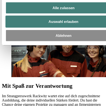
Ausbildung in Rackwitz
Alle zulassen
Unter dem Motto „Mit Spaß zur Verantwortung“ erlernst du deinen
Traumberuf bei Hydro Extrusion Rackwitz. Wir fördern deine
Auswahl erlauben
individuellen Stärken und du hast die Chance, deine eigenen
Projekte zu managen.
Ablehnen
Mit Spaß zur Verantwortung
Im Strangpresswerk Rackwitz wartet eine auf dich zugeschnittene
Ausbildung, die deine individuellen Stärken fördert. Du hast die
Chance deine eigenen Projekte zu managen und an firmeninternen